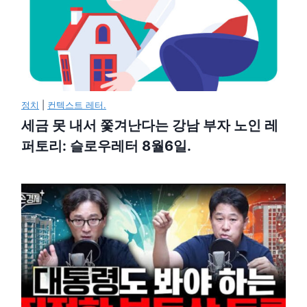
정치
|
컨텍스트 레터.
세금 못 내서 쫓겨난다는 강남 부자 노인 레
퍼토리: 슬로우레터 8월6일.