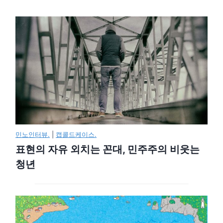
민노인터뷰.
|
캡콜드케이스.
표현의 자유 외치는 꼰대, 민주주의 비웃는
청년