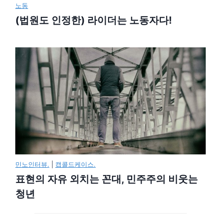
노동
(법원도 인정한) 라이더는 노동자다!
민노인터뷰.
|
캡콜드케이스.
표현의 자유 외치는 꼰대, 민주주의 비웃는
청년