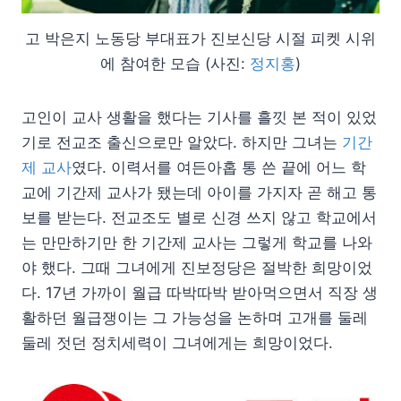
고 박은지 노동당 부대표가 진보신당 시절 피켓 시위
에 참여한 모습 (사진:
정지홍
)
고인이 교사 생활을 했다는 기사를 흘낏 본 적이 있었
기로 전교조 출신으로만 알았다. 하지만 그녀는
기간
제 교사
였다. 이력서를 여든아홉 통 쓴 끝에 어느 학
교에 기간제 교사가 됐는데 아이를 가지자 곧 해고 통
보를 받는다. 전교조도 별로 신경 쓰지 않고 학교에서
는 만만하기만 한 기간제 교사는 그렇게 학교를 나와
야 했다. 그때 그녀에게 진보정당은 절박한 희망이었
다. 17년 가까이 월급 따박따박 받아먹으면서 직장 생
활하던 월급쟁이는 그 가능성을 논하며 고개를 둘레
둘레 젓던 정치세력이 그녀에게는 희망이었다.