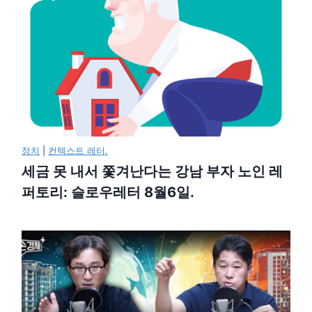
정치
|
컨텍스트 레터.
세금 못 내서 쫓겨난다는 강남 부자 노인 레
퍼토리: 슬로우레터 8월6일.