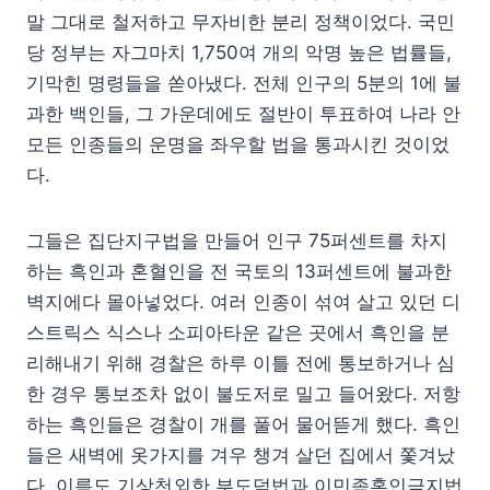
말 그대로 철저하고 무자비한 분리 정책이었다. 국민
당 정부는 자그마치 1,750여 개의 악명 높은 법률들,
기막힌 명령들을 쏟아냈다. 전체 인구의 5분의 1에 불
과한 백인들, 그 가운데에도 절반이 투표하여 나라 안
모든 인종들의 운명을 좌우할 법을 통과시킨 것이었
다.
그들은 집단지구법을 만들어 인구 75퍼센트를 차지
하는 흑인과 혼혈인을 전 국토의 13퍼센트에 불과한
벽지에다 몰아넣었다. 여러 인종이 섞여 살고 있던 디
스트릭스 식스나 소피아타운 같은 곳에서 흑인을 분
리해내기 위해 경찰은 하루 이틀 전에 통보하거나 심
한 경우 통보조차 없이 불도저로 밀고 들어왔다. 저항
하는 흑인들은 경찰이 개를 풀어 물어뜯게 했다. 흑인
들은 새벽에 옷가지를 겨우 챙겨 살던 집에서 쫓겨났
다. 이름도 기상천외한 부도덕법과 이민족혼인금지법