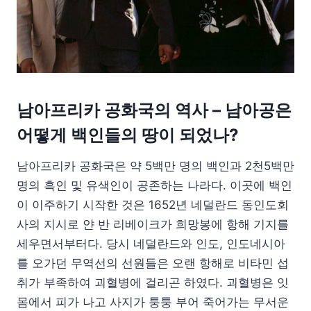
남아프리카 공화국의 역사 –
남아공은
어떻게 백인들의 땅이 되었나?
남아프리카 공화국은 약 5백만 명의 백인과 2천5백만
명의 흑인 및 유색인이 공존하는 나라다. 이곳에 백인
이 이주하기 시작한 것은 1652년 네덜란드 동인도회
사의 지시로 얀 반 리베이크가 희망봉에 항해 기지를
세우면서부터다. 당시 네덜란드와 인도, 인도네시아
를 오가던 무역선의 선원들은 오랜 항해로 비타민 섭
취가 부족하여 괴혈병에 걸리곤 하였다. 괴혈병은 잇
몸에서 피가 나고 사지가 퉁퉁 부어 죽어가는 무서운