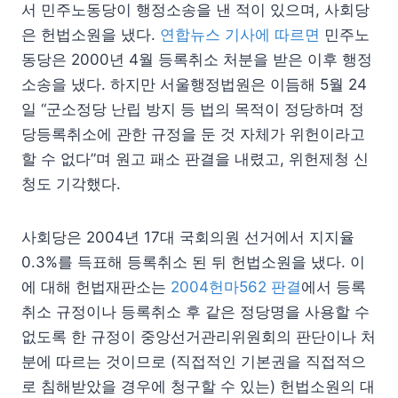
서 민주노동당이 행정소송을 낸 적이 있으며, 사회당
은 헌법소원을 냈다.
연합뉴스 기사에 따르면
민주노
동당은 2000년 4월 등록취소 처분을 받은 이후 행정
소송을 냈다. 하지만 서울행정법원은 이듬해 5월 24
일 “군소정당 난립 방지 등 법의 목적이 정당하며 정
당등록취소에 관한 규정을 둔 것 자체가 위헌이라고
할 수 없다”며 원고 패소 판결을 내렸고, 위헌제청 신
청도 기각했다.
사회당은 2004년 17대 국회의원 선거에서 지지율
0.3%를 득표해 등록취소 된 뒤 헌법소원을 냈다. 이
에 대해 헌법재판소는
2004헌마562 판결
에서 등록
취소 규정이나 등록취소 후 같은 정당명을 사용할 수
없도록 한 규정이 중앙선거관리위원회의 판단이나 처
분에 따르는 것이므로 (직접적인 기본권을 직접적으
로 침해받았을 경우에 청구할 수 있는) 헌법소원의 대