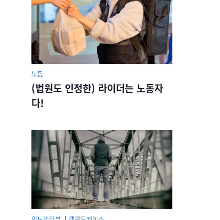
노동
(법원도 인정한) 라이더는 노동자
다!
민노인터뷰.
|
캡콜드케이스.