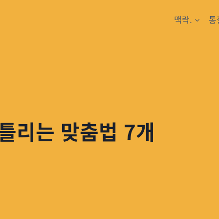
맥락.
통
틀리는 맞춤법 7개