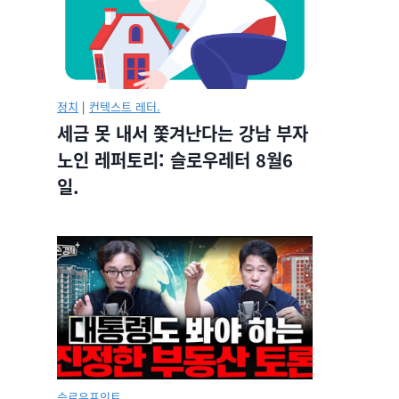
정치
|
컨텍스트 레터.
세금 못 내서 쫓겨난다는 강남 부자
노인 레퍼토리: 슬로우레터 8월6
일.
슬로우포인트