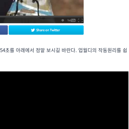
54초를 아래에서 정말 보시길 바란다. 업월디의 작동원리를 쉽