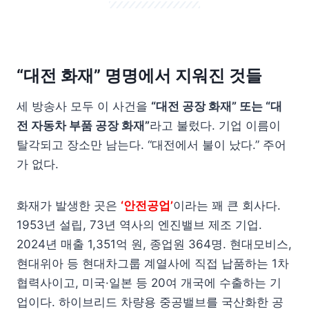
“대전 화재” 명명에서 지워진 것들
세 방송사 모두 이 사건을
“대전 공장 화재” 또는 “대
전 자동차 부품 공장 화재”
라고 불렀다. 기업 이름이
탈각되고 장소만 남는다. “대전에서 불이 났다.” 주어
가 없다.
화재가 발생한 곳은
‘안전공업’
이라는 꽤 큰 회사다.
1953년 설립, 73년 역사의 엔진밸브 제조 기업.
2024년 매출 1,351억 원, 종업원 364명. 현대모비스,
현대위아 등 현대차그룹 계열사에 직접 납품하는 1차
협력사이고, 미국·일본 등 20여 개국에 수출하는 기
업이다. 하이브리드 차량용 중공밸브를 국산화한 공