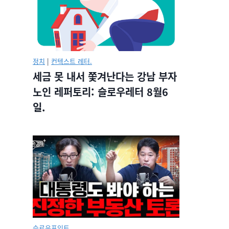
정치
|
컨텍스트 레터.
세금 못 내서 쫓겨난다는 강남 부자
노인 레퍼토리: 슬로우레터 8월6
일.
슬로우포인트