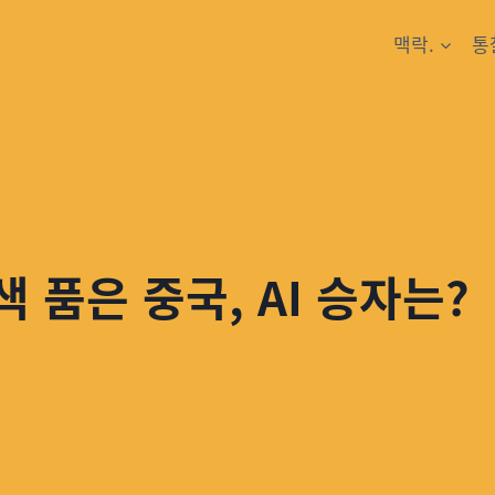
맥락.
통
색 품은 중국, AI 승자는?