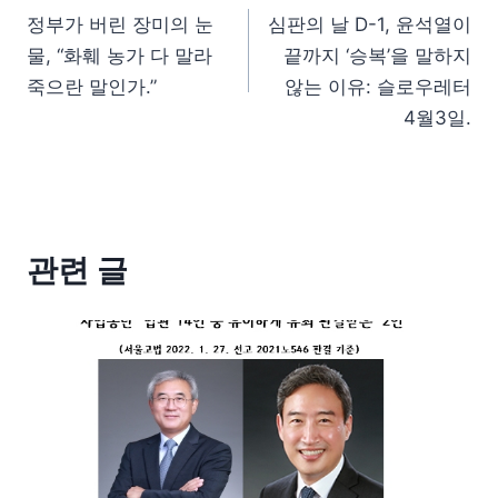
정부가 버린 장미의 눈
심판의 날 D-1, 윤석열이
물, “화훼 농가 다 말라
끝까지 ‘승복’을 말하지
죽으란 말인가.”
않는 이유: 슬로우레터
4월3일.
관련 글