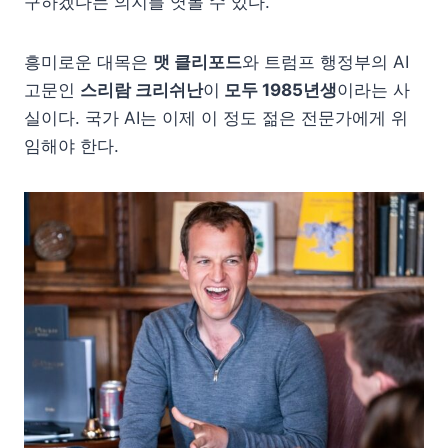
구하겠다는 의지를 엿볼 수 있다.
흥미로운 대목은
맷 클리포드
와 트럼프 행정부의 AI
고문인
스리람 크리쉬난
이
모두 1985년생
이라는 사
실이다. 국가 AI는 이제 이 정도 젊은 전문가에게 위
임해야 한다.