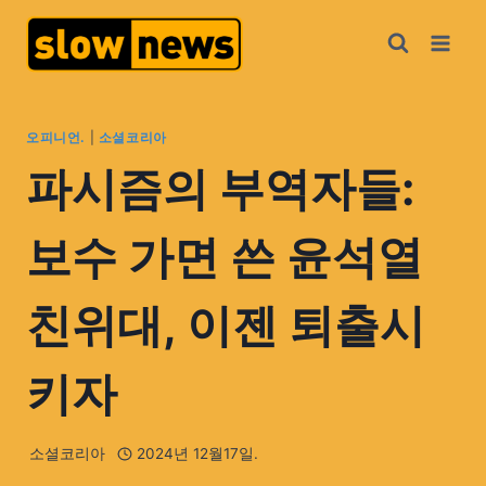
오피니언.
|
소셜코리아
파시즘의 부역자들:
보수 가면 쓴 윤석열
친위대, 이젠 퇴출시
키자
소셜코리아
2024년 12월17일.