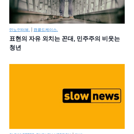
민노인터뷰.
|
캡콜드케이스.
표현의 자유 외치는 꼰대, 민주주의 비웃는
청년