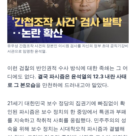
유우성 간첩조작 사건의 장본인 이시원 검사를 자신의 정부 초대 공직기강비
서관으로 임명한 윤석열.
이런 검찰의 반인권적 수사 방식에 대한 족쇄는 그 어
디에도 없다.
결국 파시즘은 윤석열의 12.3 내란 사태
로 그 본모습
을 만천하에 드러내고야 말았다.
21세기 대한민국 보수 정당의 집권기에 빠짐없이 확
인된 파시즘은 보수 정치의 한 중앙에서 특권과 부패
를 지속하고 착취적 사회를 옹립했다. 민주주의의 성
숙을 위해 보수 정치는 시대착오적 파시즘과 결별해