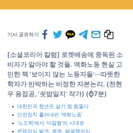
기사 공유하기
[소셜코리아 칼럼] 로켓배송에 중독된 소
비자가 알아야 할 것들. 액화노동 현실 고
민한 책 ‘보이지 않는 노동자들’···따뜻한
학자가 반박하는 비정한 자본논리. (천현
우 용접공, ‘쇳밥일지’ 작가
)
(
⌚
7분)
대한민국 청년은 살기 참 힘들다
안전장치 흘러내린 ‘액화노동’
‘노오력’에서 ‘이칼협’의 시대로
문제의식 발견, 증명, 해결책까지