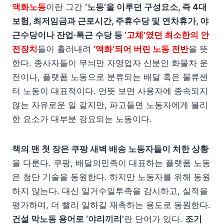
액화노동
이란 그간
‘노동’을 이루던 구성요소, 즉 4대
보험, 최저임금과 근로시간, 주휴수당 및 연차휴가, 야
근수당이나 잔업·특근 수당 등
‘고체’였던 최소한의 안
전장치
들이 흘러내려
‘액화’되어 버린 노동 전반
을 뜻
한다. 종사자들이 무늬만 자영업자 신분인 화물차 운
전이나, 플랫폼 노동으로 분류되는 배달 혹은 물류센
터 노동이 대표적이다. 언뜻 보면 사용자에 종속되지
않는 자유로운 일 같지만, 파고들면 노동자에게 불리
한 요소가 대부분 강요되는 노동이다.
책의 맨 첫 장은 쿠팡 새벽 배송 노동자들이 처한 상황
을 다룬다. 쿠팡, 배달의민족이 대표하는 플랫폼 노동
은 첨단 기술을 동원한다. 하지만 노동자를 위해 동원
하지 않는다. 대신 일거수일투족을 감시하고, 실적을
평가하며, 더 빨리 일하길 재촉하는 용도로 동원한다.
건설 막노동 용어로 ‘야리끼리’
란 단어가 있다.
조기