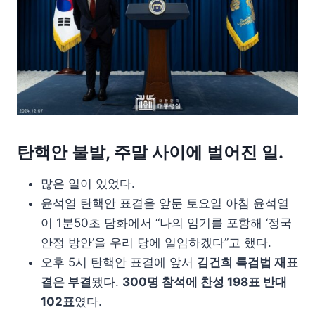
탄핵안 불발, 주말 사이에 벌어진 일.
많은 일이 있었다.
윤석열 탄핵안 표결을 앞둔 토요일 아침 윤석열
이 1분50초 담화에서 “나의 임기를 포함해 ‘정국
안정 방안’을 우리 당에 일임하겠다”고 했다.
오후 5시 탄핵안 표결에 앞서
김건희 특검법 재표
결은 부결
됐다.
300명 참석에 찬성 198표 반대
102표
였다.