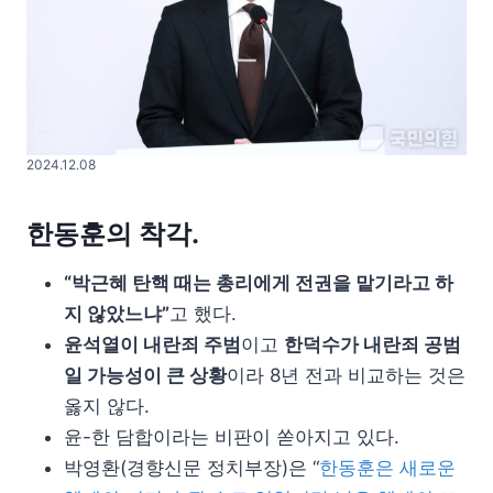
2024.12.08
한동훈의 착각.
“박근혜 탄핵 때는 총리에게 전권을 맡기라고 하
지 않았느냐”
고 했다.
윤석열이 내란죄 주범
이고
한덕수가 내란죄 공범
일 가능성이 큰 상황
이라 8년 전과 비교하는 것은
옳지 않다.
윤-한 담합이라는 비판이 쏟아지고 있다.
박영환(경향신문 정치부장)은 “
한동훈은 새로운