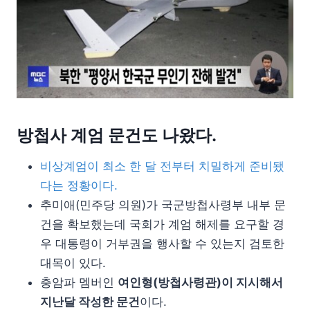
방첩사 계엄 문건도 나왔다.
비상계엄이 최소 한 달 전부터 치밀하게 준비됐
다는 정황이다.
추미애(민주당 의원)가 국군방첩사령부 내부 문
건을 확보했는데 국회가 계엄 해제를 요구할 경
우 대통령이 거부권을 행사할 수 있는지 검토한
대목이 있다.
충암파 멤버인
여인형(방첩사령관)이 지시해서
지난달 작성한 문건
이다.