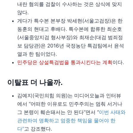
내란 혐의를 검찰이 수사하는 것은 상식에 맞지
않다.
게다가 특수본 본부장 박세현(서울고검장)은 한
동훈의 현대고 후배다. 특수본에 합류한 최순호
(서울중앙지검 형사부장)와 최재순(대검 범죄정
보 담당관)은 2016년 국정농단 특검팀에서 윤석
열과 한 팀이었다.
민주당은 상설특검법을 통과시킨다는 계획
이다.
이탈표 더 나올까.
김예지(국민의힘 의원)는 미디어오늘과 인터뷰
에서 “어떠한 이유로도 민주주의는 멈춰 서거나
그 본령이 훼손돼서는 안 된다”면서 “
이번 사태와
관련하여 명확하고 엄중한 책임을 물어야 한
다”
고 강조했다.