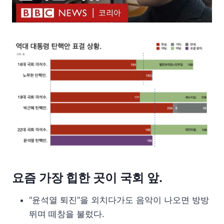
요즘 가장 힙한 곳이 국회 앞.
“윤석열 퇴진”을 외치다가도 음악이 나오면 방방
뛰며 떼창을 불렀다.