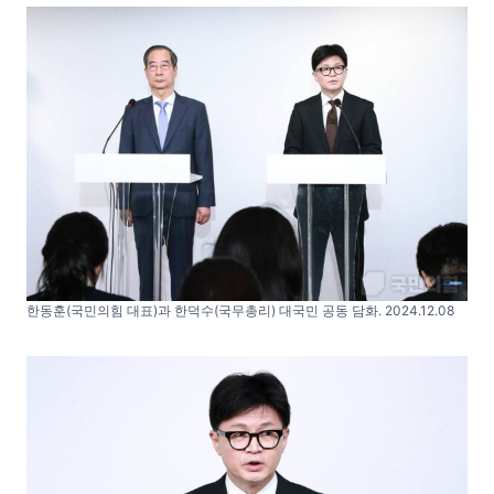
한동훈(국민의힘 대표)과 한덕수(국무총리) 대국민 공동 담화. 2024.12.08