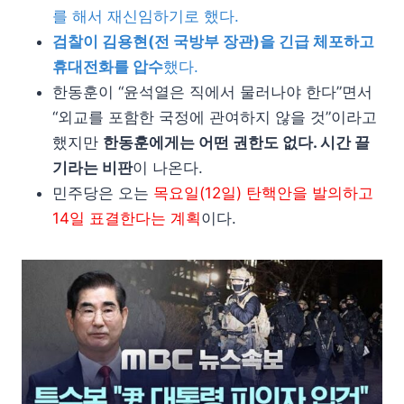
를 해서 재신임하기로 했다.
검찰이 김용현(전 국방부 장관)을 긴급 체포하고
휴대전화를 압수
했다.
한동훈이 “윤석열은 직에서 물러나야 한다”면서
“외교를 포함한 국정에 관여하지 않을 것”이라고
했지만
한동훈에게는 어떤 권한도 없다. 시간 끌
기라는 비판
이 나온다.
민주당은 오는
목요일(12일) 탄핵안을 발의하고
14일 표결한다는 계획
이다.