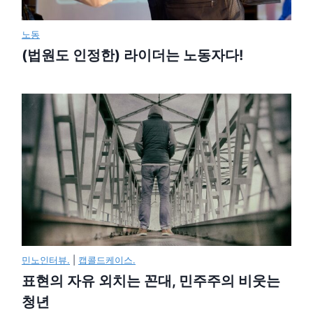
노동
(법원도 인정한) 라이더는 노동자다!
민노인터뷰.
|
캡콜드케이스.
표현의 자유 외치는 꼰대, 민주주의 비웃는
청년