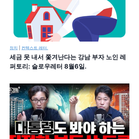
정치
|
컨텍스트 레터.
세금 못 내서 쫓겨난다는 강남 부자 노인 레
퍼토리: 슬로우레터 8월6일.