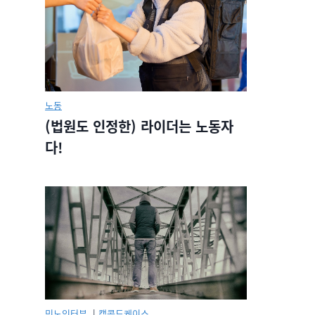
노동
(법원도 인정한) 라이더는 노동자
다!
민노인터뷰.
|
캡콜드케이스.