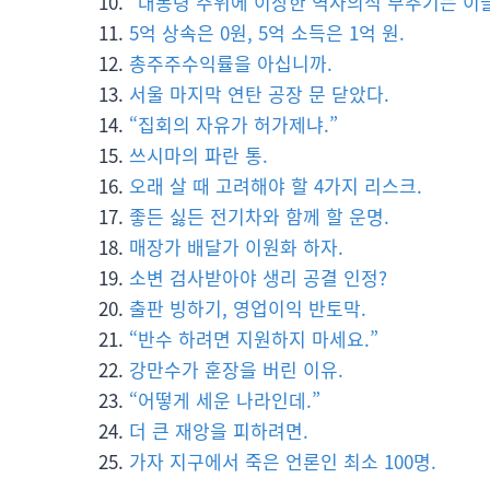
“대통령 주위에 이상한 역사의식 부추기는 이들
5억 상속은 0원, 5억 소득은 1억 원.
총주주수익률을 아십니까.
서울 마지막 연탄 공장 문 닫았다.
“집회의 자유가 허가제냐.”
쓰시마의 파란 통.
오래 살 때 고려해야 할 4가지 리스크.
좋든 싫든 전기차와 함께 할 운명.
매장가 배달가 이원화 하자.
소변 검사받아야 생리 공결 인정?
출판 빙하기, 영업이익 반토막.
“반수 하려면 지원하지 마세요.”
강만수가 훈장을 버린 이유.
“어떻게 세운 나라인데.”
더 큰 재앙을 피하려면.
가자 지구에서 죽은 언론인 최소 100명.