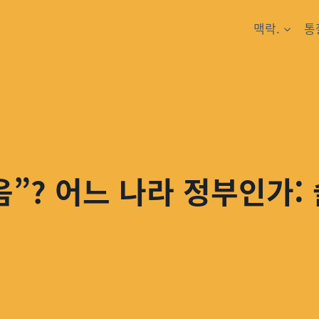
맥락.
통
”? 어느 나라 정부인가: