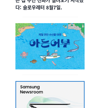
는 집 주인 전화가 걸려오기 시작했
다: 슬로우레터 8월7일.