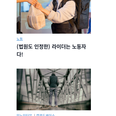
노동
(법원도 인정한) 라이더는 노동자
다!
민노인터뷰.
|
캡콜드케이스.