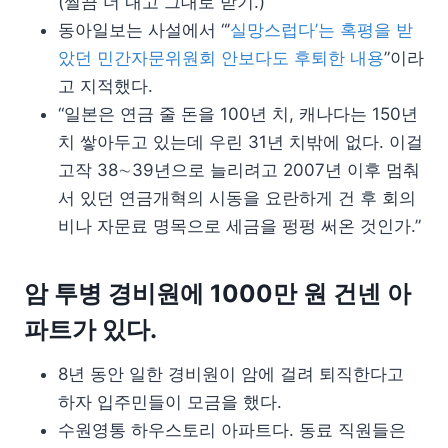
(찔끔 더 내고 그대로 받기.)
동아일보는 사설에서 “’
실망스럽다’는 혹평을 받
았던 민간자문위원회 안보다도 후퇴한 내용
”이라
고 지적했다.
“일본은 연금 줄 돈을 100년 치, 캐나다는 150년
치 쌓아두고 있는데 우린 31년 치밖에 없다. 이걸
고작 38∼39년으로 늘리려고 2007년 이후 멈춰
서 있던 연금개혁의 시동을 요란하게 건 후 회의
비나 자문료 명목으로 세금을 펑펑 써온 것인가.”
암 투병 경비원에 1000만 원 건넨 아
파트가 있다.
8년 동안 일한 경비원이 암에 걸려 퇴직한다고
하자 입주민들이 모금을 했다.
수원영통 하우스토리 아파트다. 동료 직원들은