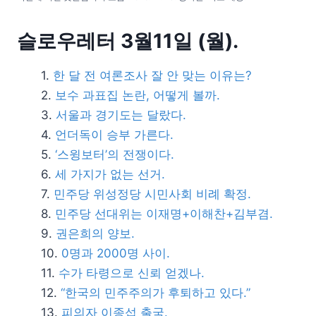
슬로우레터 3월11일 (월).
한 달 전 여론조사 잘 안 맞는 이유는?
보수 과표집 논란, 어떻게 볼까.
서울과 경기도는 달랐다.
언더독이 승부 가른다.
‘스윙보터’의 전쟁이다.
세 가지가 없는 선거.
민주당 위성정당 시민사회 비례 확정.
민주당 선대위는 이재명+이해찬+김부겸.
권은희의 양보.
0명과 2000명 사이.
수가 타령으로 신뢰 얻겠나.
“한국의 민주주의가 후퇴하고 있다.”
피의자 이종섭 출국.