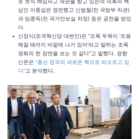
로 보직 해임되고 재판을 받고 있는데 의혹의 핵
심인 이종섭은 영전했고 신범철(전 국방부 차관)
과 임종득(전 국가안보실 차장) 등은 공천을 받았
다.
신장식(조국혁신당 대변인)은 “조폭 두목이 ‘조용
해질 때까지 바깥에 나가 있어’라고 말하는 조폭
영화의 한 장면을 보는 것 같다”고 말했다. 경향
신문은
“총선 정국의 새로운 핵으로 떠오르고 있
다”
고 분석했다.