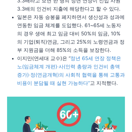
3.3배라고 보면 한 명의 정년 연장이 신입 사원
3.3배의 인건비 지출에 해당한다고 할 수 있다.
일본은 자동 승봉을 폐지하면서 생산성과 성과에
연동한 임금 체계를 도입했다. 61~65세 노동자
의 경우 생애 최고 임금 대비 50%의 임금, 10%
의 기업(퇴직)연금, 그리고 25%의 노령연금과 정
부 지원금을 더해 85%의 소득을 보장한다.
이지만(연세대 교수)은 “
정년 65세 연장 정책은
노(임금체계 개편)·사(인력 총량과 인건비 총액
증가)·정(연금개혁)의 사회적 협력을 통해 고통과
비용이 분담될 때 실현 가능하다”
고 지적했다.