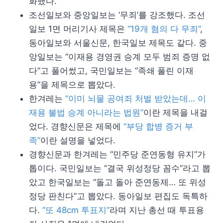
화했다.
조선일보와 중앙일보는 ‘무죄’를 강조했다. 조선
일보 1면 머리기사 제목은
“19개 혐의 다 무죄”
,
동아일보와 서울신문, 한국일보 제목도 같다. 중
앙일보는 “이재용 경영권 승계 모두 범죄 증명 없
다”고 풀어썼고, 국민일보는 “족쇄 풀린 이재
용”을 제목으로 뽑았다.
한겨레는
“이미 뇌물 공여죄 처벌 받았는데… 이
재용 불법 승계 아니라는 법원”
이란 제목을 내걸
었다. 경향신문은 제목에
“부당 합병 증거 부
족”
이란 설명을 넣었다.
경향신문과 한겨레는 “민주당 준연동형 유지”가
톱이다. 국민일보는 “결국 위성정당 꼼수”라고 뽑
았고 한국일보는 “돌고 돌아 준연동제… 또 위성
정당 판친다”고 뽑았다. 동아일보 편집도 독특하
다.
“또 48cm 투표지”
라며 지난 총선 때 투표용