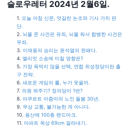
슬로우레터 2024년 2월6일.
오늘 아침 신문, 엇갈린 논조와 기사 가치 판
단.
뇌물 준 사건은 유죄, 뇌물 줘서 합병한 사건은
무죄.
이재용의 승리는 윤석열의 완패다.
엘리엇 소송에 미칠 영향은?
가장 욕먹지 않을 선택, 연합 위성정당이란 출
구 전략.
새로운 게임의 룰, 누가 웃을까.
의원 꿔주기? 정의당이 1번?
야쿠르트 아줌마의 노인 돌봄 30년.
무상 교통, 불가능한 게 아니다.
용산에 100층 랜드마크.
아파트 옥상 69cm 잘라내기.