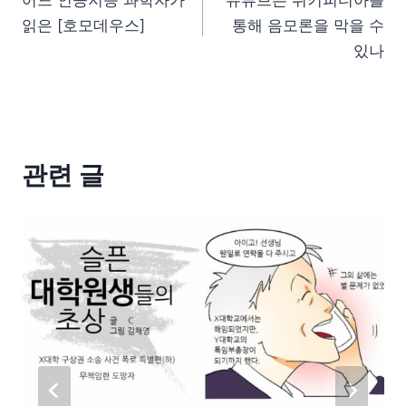
읽은 [호모데우스]
통해 음모론을 막을 수
있나
관련 글