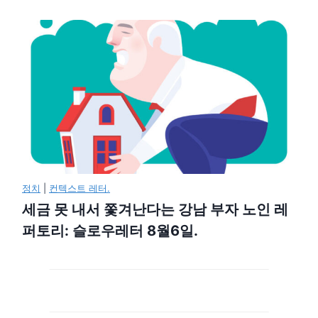
정치
|
컨텍스트 레터.
세금 못 내서 쫓겨난다는 강남 부자 노인 레
퍼토리: 슬로우레터 8월6일.