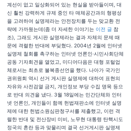
계선이 없고 일상화되어 있는 현실을 받아들이며, 대
신 훨씬 강력하게 규제 중인 타 매체공간과의 형평성
을 고려하여 실명제라는 안전장치를 두는 맞교환 전
략에 가까웠는데(좀 더 자세한 이야기는
이전 글
참
조), 그래도 게시판 실명제라는 결과 자체의 문제 때
문에 격렬한 반대에 부딪혔다. 2004년 2월에 인터넷
실명제 철회를 촉구하는 인터넷 언론인·시민사회단체
공동 기자회견을 열었고, 미디어다음은 대형 포털업
체로서는 최초로 불복종선언을 했다. 나아가 국가인
권위원회 역시 선거 게시판 실명제에 대하여 표현의
자유와 사전검열 금지, 개인정보 부당 수집 명목 등으
로 반대 의견을 냈다. 3월 18일에는 민간단체와 인터
넷 언론인, 개인들이 함께 헌법재판소에 인터넷 실명
제에 대한 헌법소원심판청구서를 제출했고, 이런 격
렬한 반대 및 전산장비 미비, 노무현 대통령 탄핵시도
정국의 혼란 등과 맞물리며 결국 선거게시판 실명제