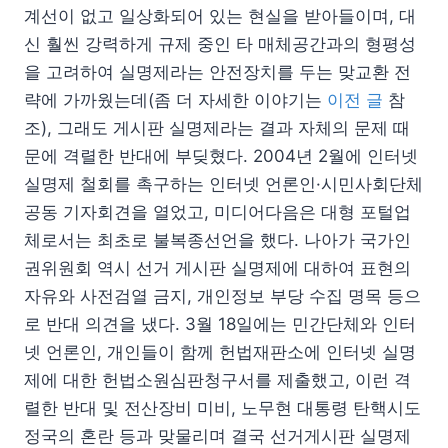
계선이 없고 일상화되어 있는 현실을 받아들이며, 대
신 훨씬 강력하게 규제 중인 타 매체공간과의 형평성
을 고려하여 실명제라는 안전장치를 두는 맞교환 전
략에 가까웠는데(좀 더 자세한 이야기는
이전 글
참
조), 그래도 게시판 실명제라는 결과 자체의 문제 때
문에 격렬한 반대에 부딪혔다. 2004년 2월에 인터넷
실명제 철회를 촉구하는 인터넷 언론인·시민사회단체
공동 기자회견을 열었고, 미디어다음은 대형 포털업
체로서는 최초로 불복종선언을 했다. 나아가 국가인
권위원회 역시 선거 게시판 실명제에 대하여 표현의
자유와 사전검열 금지, 개인정보 부당 수집 명목 등으
로 반대 의견을 냈다. 3월 18일에는 민간단체와 인터
넷 언론인, 개인들이 함께 헌법재판소에 인터넷 실명
제에 대한 헌법소원심판청구서를 제출했고, 이런 격
렬한 반대 및 전산장비 미비, 노무현 대통령 탄핵시도
정국의 혼란 등과 맞물리며 결국 선거게시판 실명제