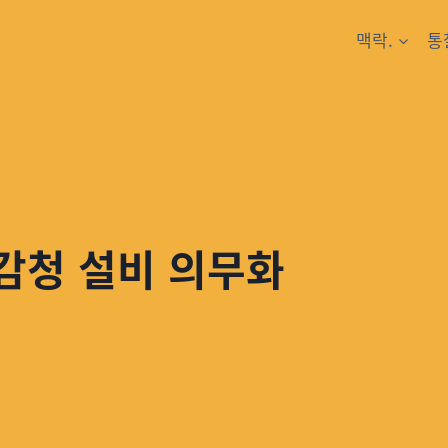
맥락.
통
 감청 설비 의무화