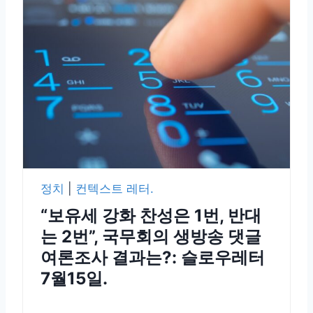
정치
|
컨텍스트 레터.
“보유세 강화 찬성은 1번, 반대
는 2번”, 국무회의 생방송 댓글
여론조사 결과는?: 슬로우레터
7월15일.