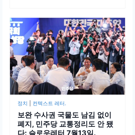
정치
|
컨텍스트 레터.
보완 수사권 국물도 남김 없이
폐지, 민주당 교통정리도 안 됐
다: 슬로우레터 7월13일.