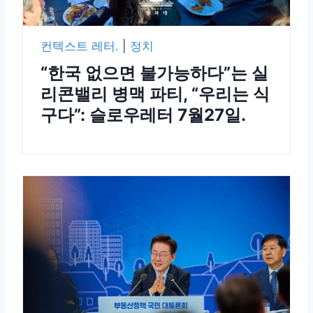
컨텍스트 레터.
|
정치
“한국 없으면 불가능하다”는 실
리콘밸리 병맥 파티, “우리는 식
구다”: 슬로우레터 7월27일.