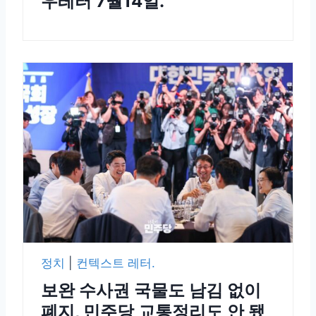
우레터 7월14일.
정치
|
컨텍스트 레터.
보완 수사권 국물도 남김 없이
폐지, 민주당 교통정리도 안 됐