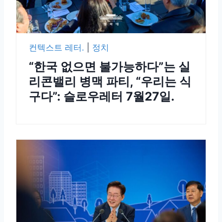
컨텍스트 레터.
|
정치
“한국 없으면 불가능하다”는 실
리콘밸리 병맥 파티, “우리는 식
구다”: 슬로우레터 7월27일.