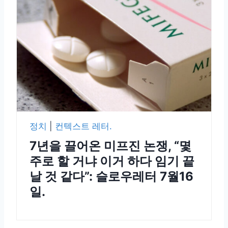
정치
|
컨텍스트 레터.
7년을 끌어온 미프진 논쟁, “몇
주로 할 거냐 이거 하다 임기 끝
날 것 같다”: 슬로우레터 7월16
일.