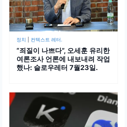
정치
|
컨텍스트 레터.
“죄질이 나쁘다”, 오세훈 유리한
여론조사 언론에 내보내려 작업
했나: 슬로우레터 7월23일.