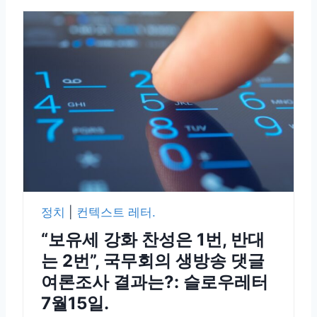
정치
|
컨텍스트 레터.
“보유세 강화 찬성은 1번, 반대
는 2번”, 국무회의 생방송 댓글
여론조사 결과는?: 슬로우레터
7월15일.