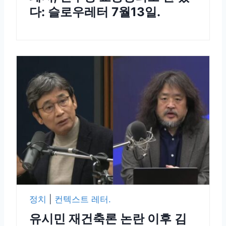
다: 슬로우레터 7월13일.
정치
|
컨텍스트 레터.
유시민 재건축론 논란 이후 김