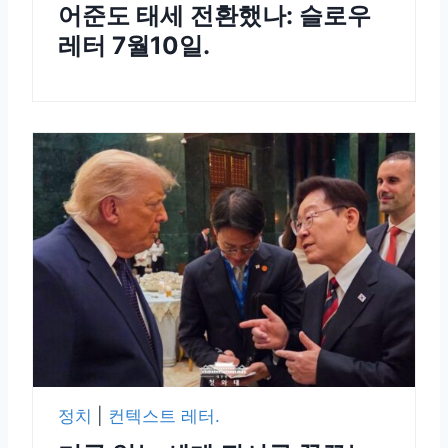
어준도 태세 전환했나: 슬로우
레터 7월10일.
정치
|
컨텍스트 레터.