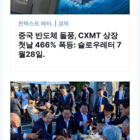
컨텍스트 레터.
|
경제
중국 반도체 돌풍, CXMT 상장
첫날 466% 폭등: 슬로우레터 7
월28일.