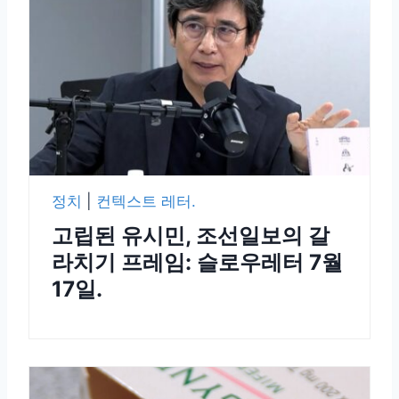
정치
|
컨텍스트 레터.
고립된 유시민, 조선일보의 갈
라치기 프레임: 슬로우레터 7월
17일.