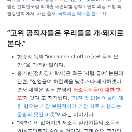
법인 산학연포럼 박대출 국민의힘 정책위원회 의장 초청 특
별강연회’에서, 사진 출처:
국회의원 박대출 블로그
)
“고위 공직자들은 우리들을 개·돼지로
본다.”
햄릿의 독백 “insolence of office(관리들의 오
만)”을 의역한 말이다.
홍기빈(정치경제학자)은 최근 ‘시럽 급여’ 논란과
관련, “실업급여 하한액을 낮추거나 폐지하겠다
면서 내뱉은 말은 분명히
저소득자들에 대한 ‘혐
오’
가 맞다”고 지적했다. “
가진 것 없는 이들에 대
한 혐오는 가장 보편적이고 가장 자주 자행되는
문명의 못된 버릇
”이라는 이야기다.
“하한선이 없어지면 저소득 실업자들의 소득은
20%포인트가 줄어들 것이다. 그게 어떤 크기의