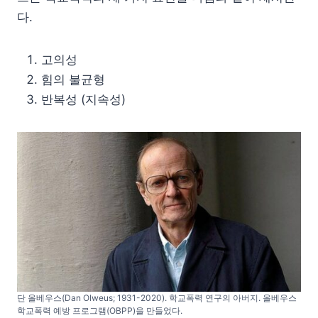
다.
고의성
힘의 불균형
반복성 (지속성)
단 올베우스(Dan Olweus; 1931-2020). 학교폭력 연구의 아버지. 올베우스
학교폭력 예방 프로그램(OBPP)을 만들었다.