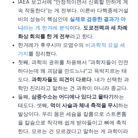
IAEA 보고서에 “안정적이면서 신뢰할 만하게 계
속 작동한다”는 게 전부다. 이른바 다핵종제거설
비의 성능이 핵심인데
실제로 검증한 결과가 아
니
라는 게 한겨레 분석
이다.
도쿄전력과 세 차례
화상 회의를 한 게 전부
라고 한다.
한겨레가 후쿠시마 오염수의
비과학적 요설 세
가지
를 정리했다.
첫째, 과학의 권위를 차용해서 “과학자들이 안전
하다는데 왜 괴담을 만드느냐”고 윽박지르는 태
도다.
과학자들도 의견이 다르다
. 내가 선택한 과
학만 진리라고 말하는 건 과학이 아니라 종교다.
둘째,
삼중수소는 어디에나 있다고 물타기
하는
태도다. 셋째,
먹이 사슬과 체내 축적을 무시
하는
발상이다. 우리 몸은 세슘을 칼륨으로 스트론튬
을 칼슘으로 착각해 쉽게 받아들이고 뼈에 축적
한다. 모르는 건 모르겠다고 말하는 게 과학이라