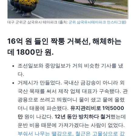
대구 군위군 삼국유사 테마파크 (출처:
군위 삼국유사테마파크 인스타그램
)
16억 원 들인 짝퉁 거북선, 해체하는
데 1800만 원.
조선일보와 중앙일보가 거의 비슷한 기사를 냈
다.
거제시가 만들었다. 국내산 금강송이 아니라 외
국산 목재를 써서 제작 업체 대표가 구속됐다. 관
광용으로 쓰려고 띄웠더니 물이 샜고 뭍에 올렸
더니 태풍에 파손됐다.
유지관리비로 1억5000
만
원이 나갔다.
12년 동안 방치하다 철거
했는데
운반 비용 때문에 가져가겠다는 사람이 없었다.
부숴서 나무는 땔감으로, 철근은 고물상으로 갔