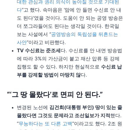
대한 관심과 권리 의식이 높아질 것으로 기대된
다
”고 했다. 속마음은 ‘맘에 안 들면 수신료 안 내
도 된다’였을 것이다. 도움이 안 되는 공영 방송은
더 쪼그라들어도 된다는 생각일 것이다. 한국일
보는 사설에서 “
공영방송의 독립성을 뒤흔드는
사안
”이라고 비판했다.
TV 수신료는 준조세
다. 수신료를 안 내면 방송법
에 따라 3%의 가산금이 붙고 재산 압류 등 강제
집행도 할 수 있다. 하지만 현실적으로
수신료 납
부를 강제할 방법이 마땅치 않
다.
“‘그 땅 몰랐다’로 면피 안 된다.”
변경된 노선에
김건희(대통령 부인) 땅이 있는 줄
몰랐다면 그것도 문제라고 조선일보가 지적
했다.
“
무능하다는 또 다른 고백
”이라고도 했다. 2조 원