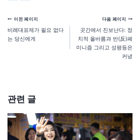
이전 페이지
다음 페이지
비례대표제가 필요 없다
곳간에서 진보난다: 정
는 당신에게
치적 올바름과 반(反)페
미니즘 그리고 성평등은
커녕
관련 글