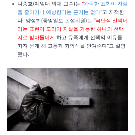
나종호(예일대 의대 교수)는
“
완곡한 표현이 자살
을 줄이거나 예방한다는 근거는 없다
”
고 지적한
다. 양성희(중앙일보 논설위원)는 “
극단적 선택이
라는 표현이 도리어 자살을 가능한 하나의 선택
지로 받아들이게
하고 유족에게 선택의 이유를
따져 묻게 해 고통과 죄의식을 안겨준다”고 설명
했다.