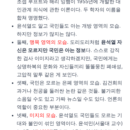
조셉 루프트와 해리 잉햄이 1955년에 개발한 대
인관계 의식에 관한 이론이다. 두 학자의 이름을
합쳐 명명했다.
윤석열도 알고 국민들도 아는 개방 영역의 모습.
하지만 정보가 많지는 않다.
둘째,
맹목 영역의 모습
. 도리도리처럼
윤석열 자
신은 모르지만 국민은 아는 정보
다. 스스로 강직
한 검사 이미지라고 생각하겠지만, 국민에게는
상명하복의 문화와 자신들끼리 똘똘뭉친 폐쇄성,
고압적 말투 같은 게 보인다.
셋째, 국민은 모르는 은폐 영역의 모습. 김건희의
과거나 천공을 둘러싼 논란 같은 것들. 불가피한
소음일 수도 있고 가짜 뉴스일 수도 있다. 언론의
역할이 중요한 부분이다.
넷째,
미지의 모습
. 윤석열도 국민들도 모르는 기
대와 불안이 섞인 영역이다. 윤석민(서울대 교수)