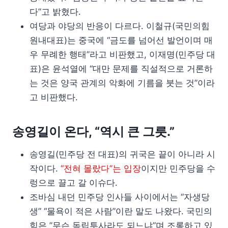
다”고 밝혔다.
여당과 야당의 반응이 다르다. 이철규(국민의힘
원내대표)는 중국에 “금도를 넘어선 발언이며 매
우 무례한 행태”라고 비판했고, 이재명(민주당 대
표)은 윤석열에 “대만 문제를 직설적으로 거론하
는 것은 양국 관계의 악화에 기름을 붓는 것”이라
고 비판했다.
송영길이 온다, “역시 큰 그릇.”
송영길(민주당 전 대표)의 귀국은 끝이 아니라 시
작이다.
“전혀 몰랐다”는 입장
이지만 민주당을 수
렁으로 끌고 갈 이슈다.
조바심 내던 민주당 인사들 사이에서는 “자생당
생” “물욕이 적은 사람”이란 말도 나왔다. 국민의
힘은 ”무슨 독립투사라도 되느냐”며 조롱하고 있