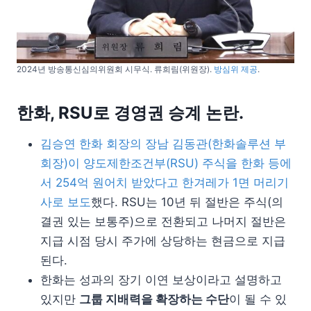
2024년 방송통신심의위원회 시무식. 류희림(위원장).
방심위 제공
.
한화, RSU로 경영권 승계 논란.
김승연 한화 회장의 장남 김동관(한화솔루션 부
회장)이 양도제한조건부(RSU) 주식을 한화 등에
서 254억 원어치 받았다고 한겨레가 1면 머리기
사로 보도
했다. RSU는 10년 뒤 절반은 주식(의
결권 있는 보통주)으로 전환되고 나머지 절반은
지급 시점 당시 주가에 상당하는 현금으로 지급
된다.
한화는 성과의 장기 이연 보상이라고 설명하고
있지만
그룹 지배력을 확장하는 수단
이 될 수 있