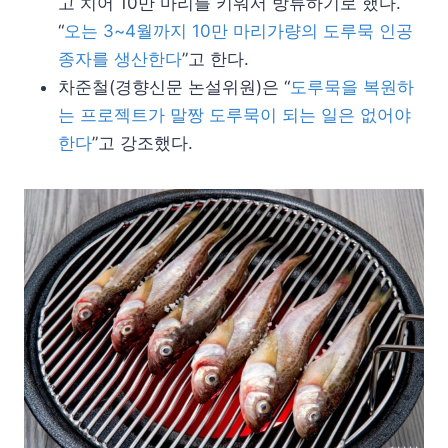
고 치어 10만 마리를 키워서 방류하기로 했다.
“
오는 3~4월까지 10만 마리가량의 도루묵 인공
종자를 생산한다
”고 한다.
차준철(경향신문 논설위원)은 “
도루묵을 복원하
는 프로젝트가 말짱 도루묵이 되는 일은 없어야
한다
”고 강조했다.