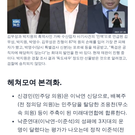
김무성과 박지원의 흑역사인 가짜 수산업자 사기사건의 ‘인맥’으로 언급된 김
무성, 박지원, 박영수. 김무성은 친형이 87억 원의 손해를 입어 가장 큰 피해
자가 됐고, 박영수(당시 특별검사 신분)는 포르쉐 등을 제공받고, “특검은 공
직자에 해당하지 않는다”는 희대의 발언을 한 바 있다. 현재 재판이 진행 중
이다. 박지원은 경찰 조사 결과 ‘독도새우’ 정도만 선물받은 것으로 알려졌고,
검찰에 송치되지 않았다.
헤쳐모여 본격화.
신경민(민주당 의원)은 이낙연 신당으로, 배복주
(전 정의당 의원)는 민주당을 탈당한 조응천(무소
속 의원) 등이 주축이 된 미래대연합에 합류한다.
낙준연대(이낙연-이준석)의 성패에 3지대의 운
명이 달렸다는 평가가 나오는데 정작 이준석(전