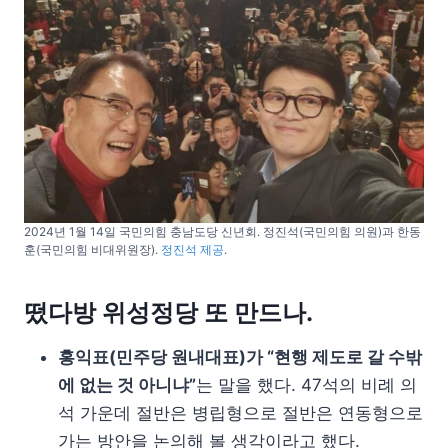
2024년 1월 14일 국민의힘 충남도당 신년회. 정진석(국민의힘 의원)과 한동
훈(국민의힘 비대위원장).
정진석 제공
.
떴다방 위성정당 또 만드나.
홍익표(민주당 원내대표)가 “현행 제도로 갈 수밖
에 없는 것 아니냐”
는 말을 했다. 47석의 비례 의
석 가운데 절반은 병립형으로 절반은 연동형으로
가는 방안을 논의해 볼 생각이라고 했다.