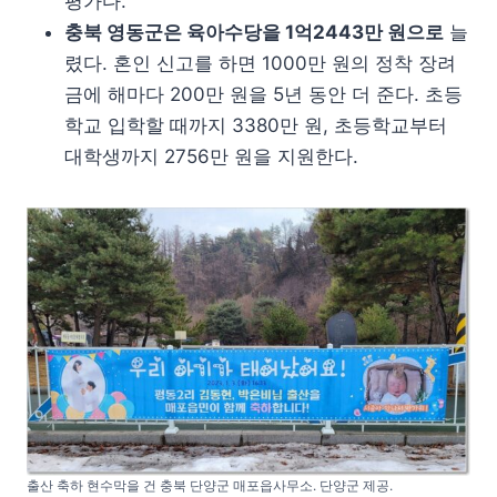
평가다.
충북 영동군은 육아수당을 1억2443만 원으로
늘
렸다. 혼인 신고를 하면 1000만 원의 정착 장려
금에 해마다 200만 원을 5년 동안 더 준다. 초등
학교 입학할 때까지 3380만 원, 초등학교부터
대학생까지 2756만 원을 지원한다.
출산 축하 현수막을 건 충북 단양군 매포읍사무소. 단양군 제공.