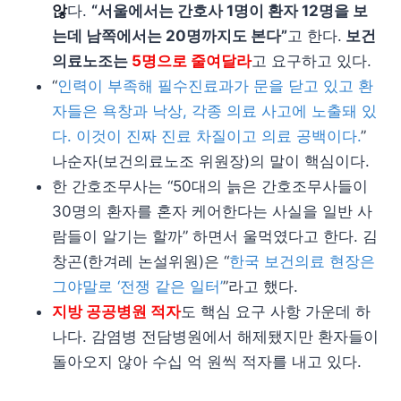
않
다.
“서울에서는 간호사 1명이 환자 12명을 보
는데 남쪽에서는 20명까지도 본다”
고 한다.
보건
의료노조는
5명으로 줄여달라
고 요구하고 있다.
“
인력이 부족해 필수진료과가 문을 닫고 있고 환
자들은 욕창과 낙상, 각종 의료 사고에 노출돼 있
다. 이것이 진짜 진료 차질이고 의료 공백이다.
”
나순자(보건의료노조 위원장)의 말이 핵심이다.
한 간호조무사는 “50대의 늙은 간호조무사들이
30명의 환자를 혼자 케어한다는 사실을 일반 사
람들이 알기는 할까” 하면서 울먹였다고 한다. 김
창곤(한겨레 논설위원)은 “
한국 보건의료 현장은
그야말로 ‘전쟁 같은 일터’
”라고 했다.
지방 공공병원 적자
도 핵심 요구 사항 가운데 하
나다. 감염병 전담병원에서 해제됐지만 환자들이
돌아오지 않아 수십 억 원씩 적자를 내고 있다.