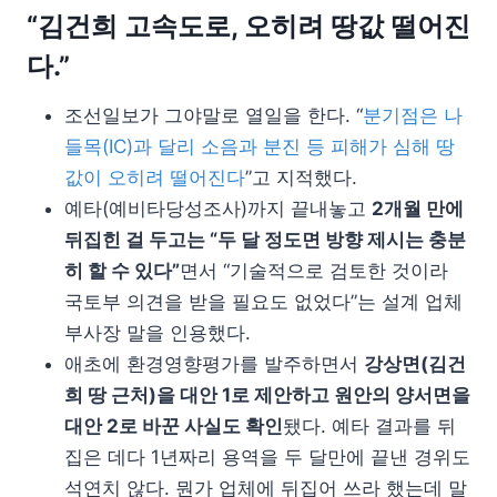
“김건희 고속도로, 오히려 땅값 떨어진
다.”
조선일보가 그야말로 열일을 한다. “
분기점은 나
들목(IC)과 달리 소음과 분진 등 피해가 심해 땅
값이 오히려 떨어진다
”고 지적했다.
예타(예비타당성조사)까지 끝내놓고
2개월 만에
뒤집힌 걸 두고는 “두 달 정도면 방향 제시는 충분
히 할 수 있다”
면서 “기술적으로 검토한 것이라
국토부 의견을 받을 필요도 없었다”는 설계 업체
부사장 말을 인용했다.
애초에 환경영향평가를 발주하면서
강상면(김건
희 땅 근처)을 대안 1로 제안하고 원안의 양서면을
대안 2로 바꾼 사실도 확인
됐다. 예타 결과를 뒤
집은 데다 1년짜리 용역을 두 달만에 끝낸 경위도
석연치 않다. 뭔가 업체에 뒤집어 쓰라 했는데 말