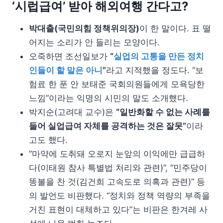
‘시럽급여’ 받아 해외여행 간다고?
박대출(국민의힘 정책위의장)
이 한 말이다. 표 떨
어지는 소리가 안 들리는 모양이다.
오죽하면 조선일보가
“
실업의 고통을 만든 정치
인들이 할 말은 아니
”
라고 지적했을 정도다. “보
험료 한 푼 안 보태준 국회의원들에게 모욕당한
느낌”이라는 익명의 시민의 말도 소개했다.
박지순(고려대 교수)은
“일반화할 수 없는 사례를
들어 실업급여 자체를 공격하는 것은 잘못”
이라
고도 했다.
“마약에 도취돼 오로지 눈앞의 이익에만 급급하
다(이태원 참사 특별법 처리와 관련)”, “민주당이
똥볼을 찬 것(김건희 고속도로 의혹과 관련)” 등
의 발언도 비판했다. “정치와 정책 역량의 부족을
거친 표현이 대체하고 있다”는 비판은 한겨레 사