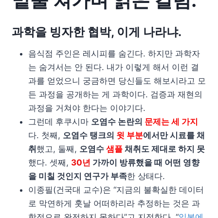
밑줄 쳐가며 읽은 칼럼.
과학을 빙자한 협박, 이게 나라냐.
음식점 주인은 레시피를 숨긴다. 하지만 과학자
는 숨겨서는 안 된다. 내가 이렇게 해서 이런 결
과를 얻었으니 궁금하면 당신들도 해보시라고 모
든 과정을 공개하는 게 과학이다. 검증과 재현의
과정을 거쳐야 한다는 이야기다.
그런데 후쿠시마
오염수 논란의
문제는 세 가지
다. 첫째,
오염수 탱크의
윗 부분
에서만 시료를 채
취
했고, 둘째,
오염수
샘플
채취도 제대로 하지 못
했다. 셋째,
30년
가까이 방류했을 때 어떤 영향
을 미칠 것인지 연구가 부족
한 상태다.
이종필(건국대 교수)은 “지금의 불확실한 데이터
로 막연하게 훗날 어떠하리라 추정하는 것은 과
학적으로 완전하지 못하다”고 지적한다. “
일본에