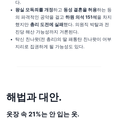
다.
왕실 모독죄를 개정
하고
동성 결혼을 허용
하는 등
의 파격적인 공약을 걸고
하원 의석 151석
을 차지
했지만
총리 도전에 실패
했다. 의원직 박탈과 전
진당 해산 가능성까지 거론된다.
탁신 친나왓(전 총리)의 딸 패통탄 친나왓이 어부
지리로 집권하게 될 가능성도 있다.
해법과 대안.
옷장 속 21%는 안 입는 옷.