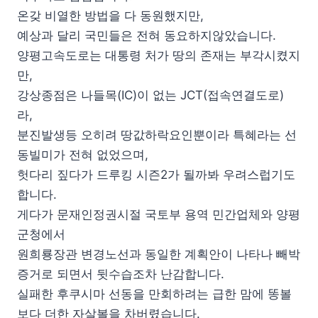
온갖 비열한 방법을 다 동원했지만,
예상과 달리 국민들은 전혀 동요하지않았습니다.
양평고속도로는 대통령 처가 땅의 존재는 부각시켰지
만,
강상종점은 나들목(IC)이 없는 JCT(접속연결도로)
라,
분진발생등 오히려 땅값하락요인뿐이라 특혜라는 선
동빌미가 전혀 없었으며,
헛다리 짚다가 드루킹 시즌2가 될까봐 우려스럽기도
합니다.
게다가 문재인정권시절 국토부 용역 민간업체와 양평
군청에서
원희룡장관 변경노선과 동일한 계획안이 나타나 빼박
증거로 되면서 뒷수습조차 난감합니다.
실패한 후쿠시마 선동을 만회하려는 급한 맘에 똥볼
보다 더한 자살볼을 차버렸습니다.