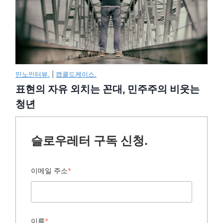
민노인터뷰.
|
캡콜드케이스.
표현의 자유 외치는 꼰대, 민주주의 비웃는
청년
슬로우레터 구독 신청.
이메일 주소
*
이름
*