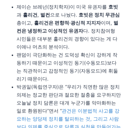
제이슨 브레넌(정치학자)이 미국 유권자를
호빗
과
훌리건
,
벌컨
으로 나눴다.
호빗은 정치 무관심
층이고,
훌리건은 편향적·광신적 지지자
이며,
벌
컨은 냉정하고 이성적인 유권자
다. 정치참여형
시민들은 대부분 훌리건의 경향이 있다는 게 다
이애나 머츠의 분석이다.
팬덤이 극단화하는 건 도덕성 확신이 강하게 작
동하기 때문이고 이성적인 동기(수동모드)보다
는 직관적이고 감정적인 동기(자동모드)에 휘둘
리기 때문이다.
박권일(독립연구자)은 “우리가 직면한 많은 정치
의제는 정교한 판단과 절묘한 절충을 요구하지만
오늘날 정치 담론은 대개 누군가를 악마화하는
일로 환원된다”면서 “
관건은 이분법적 사고를 강
요하는 양당제 정치를 탈피하는 것, 그리고 사람
보다 의제를 중심으로 담론과 실천을 만들어가는