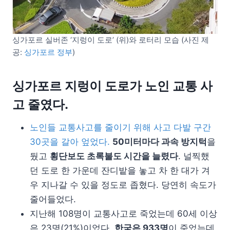
싱가포르 실버존 ‘지렁이 도로’ (위)와 로터리 모습 (사진 제
공:
싱가포르 정부
)
싱가포르 지렁이 도로가 노인 교통 사
고 줄였다.
노인들 교통사고를 줄이기 위해 사고 다발 구간
30곳을 갈아 엎었다.
50미터마다 과속 방지턱
을
뒀고
횡단보도 초록불도 시간을 늘렸다
. 널찍했
던 도로 한 가운데 잔디밭을 놓고 차 한 대가 겨
우 지나갈 수 있을 정도로 좁혔다. 당연히 속도가
줄어들었다.
지난해 108명이 교통사고로 죽었는데 60세 이상
은 23명(21%)이었다.
한국은 933명
이 죽었는데