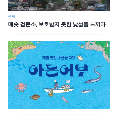
국제
매솟 검문소, 보호받지 못한 낯섦을 느끼다