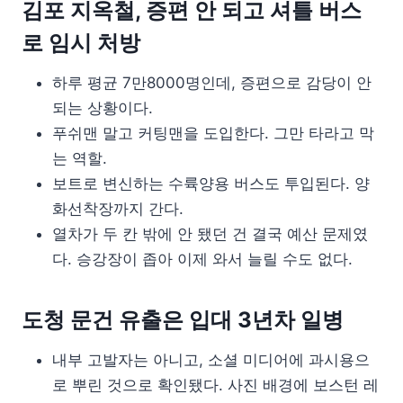
김포 지옥철, 증편 안 되고 셔틀 버스
로 임시 처방
하루 평균 7만8000명인데, 증편으로 감당이 안
되는 상황이다.
푸쉬맨 말고 커팅맨을 도입한다. 그만 타라고 막
는 역할.
보트로 변신하는 수륙양용 버스도 투입된다. 양
화선착장까지 간다.
열차가 두 칸 밖에 안 됐던 건 결국 예산 문제였
다. 승강장이 좁아 이제 와서 늘릴 수도 없다.
도청 문건 유출은 입대 3년차 일병
내부 고발자는 아니고, 소셜 미디어에 과시용으
로 뿌린 것으로 확인됐다. 사진 배경에 보스턴 레