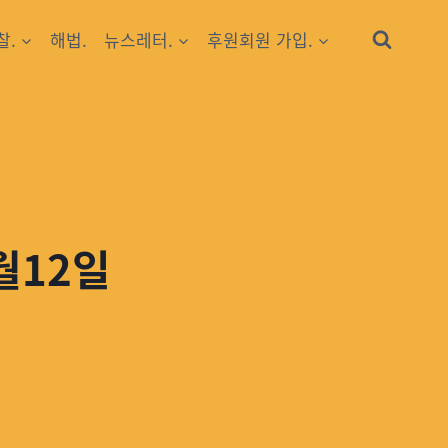
찰.
해법.
뉴스레터.
후원회원 가입.
월12일