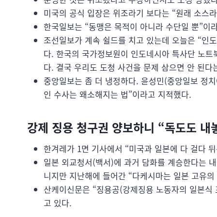
미국의 공식 입장은 위조라기 보다는 “원래 소스라
한국일보는 “동맹은 목적이 아니라 수단일 뿐”이
조선일보가 계속 쉴드를 치고 있는데 오늘은 “인
다. 한국의 국가정보원이 인도네시아 특사단 노트
다. 결국 우리도 도청 사건을 문제 삼으면 안 된다
중앙일보는 좀 더 냉정하다. 윤성민(중앙일보 정
인 수사는 왜소해지는 법”이라고 지적했다.
강제 징용 청구권 양보하니 “독도도 내
한겨레가 1면 기사에서 “미국과 일본에 다 걸다 
일본 외교청서(백서)에 과거 담화를 계승한다는 내용
니지만 지난해에 들어간 “다케시마는 일본 고유의 
산케이신문은 “징용공(강제징용 노동자의 일본식 
고 있다.