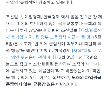
파업의 ‘불법성’만 강조하고 있습니다.
조선일보, 매일경제, 한국경제 역시 일몰 전 2년 간 제
대로 된 논의 한번 하지 않은 국토교통부나 국회의 책
임은 다루지 않았습니다. 반면 조선일보
[사설/화물연
대 총파업 대처, 윤 정부 노동정책 시금석 될 것]
(6월
6일)은 노조가 “법 위에 군림하며 막무가내 파업과 폭
력 행동”을 해왔다고 했고, 한국경제
[사설/‘떼법’ 시위
·파업엔 무관용이 원칙이다]
(6월 8일)에선 “국민을
볼모로 잡고 비조합원들을 협박하며 조직의 세 과시
에 몰두하고 있는 화물연대”라고 비판했는데요. 파업
을 할 수밖에 없는 이유는 외면하고,
노조의 파업권을
존중하지 않는, 균형감 잃은 비난
입니다.