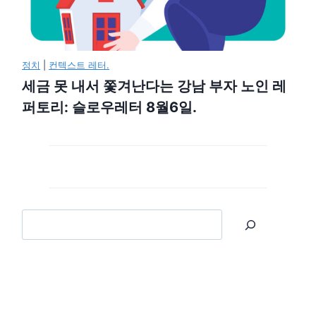
정치
|
컨텍스트 레터.
세금 못 내서 쫓겨난다는 강남 부자 노인 레
퍼토리: 슬로우레터 8월6일.