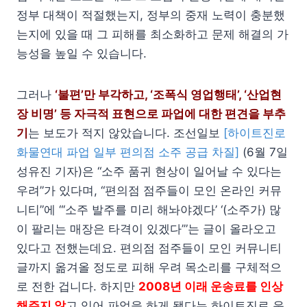
정부 대책이 적절했는지, 정부의 중재 노력이 충분했
는지에 있을 때 그 피해를 최소화하고 문제 해결의 가
능성을 높일 수 있습니다.
그러나
‘불편’만 부각하고, ‘조폭식 영업행태’, ‘산업현
장 비명’ 등 자극적 표현으로 파업에 대한 편견을 부추
기
는 보도가 적지 않았습니다. 조선일보
[하이트진로
화물연대 파업 일부 편의점 소주 공급 차질]
(6월 7일
성유진 기자)은 “소주 품귀 현상이 일어날 수 있다는
우려”가 있다며, “편의점 점주들이 모인 온라인 커뮤
니티”에 “‘소주 발주를 미리 해놔야겠다’ ‘(소주가) 많
이 팔리는 매장은 타격이 있겠다’”는 글이 올라오고
있다고 전했는데요. 편의점 점주들이 모인 커뮤니티
글까지 옮겨올 정도로 피해 우려 목소리를 구체적으
로 전한 겁니다. 하지만
2008년 이래 운송료를 인상
해주지 않
고 있어 파업을 하게 됐다는 하이트진로 운