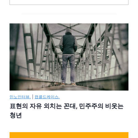
민노인터뷰.
|
캡콜드케이스.
표현의 자유 외치는 꼰대, 민주주의 비웃는
청년