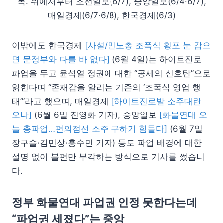
목. 위에서부터 조선일보(6/7), 중앙일보(6/4‧6/7),
매일경제(6/7‧6/8), 한국경제(6/3)
이밖에도 한국경제
[사설/민노총 조폭식 횡포 눈 감으
면 문정부와 다를 바 없다]
(6월 4일)는 하이트진로
파업을 두고 윤석열 정권에 대한 “공세의 신호탄”으로
읽힌다며 “존재감을 알리는 기존의 ‘조폭식 영업 행
태’”라고 했으며, 매일경제
[하이트진로발 소주대란
오나]
(6월 6일 진영화 기자), 중앙일보
[화물연대 오
늘 총파업…편의점선 소주 구하기 힘들다]
(6월 7일
장구슬·김민상·홍수민 기자) 등도 파업 배경에 대한
설명 없이 불편만 부각하는 방식으로 기사를 썼습니
다.
정부 화물연대 파업권 인정 못한다는데
“파업권 세졌다”는 중앙