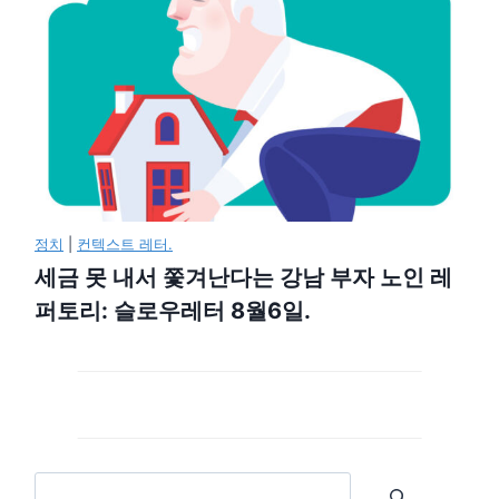
정치
|
컨텍스트 레터.
세금 못 내서 쫓겨난다는 강남 부자 노인 레
퍼토리: 슬로우레터 8월6일.