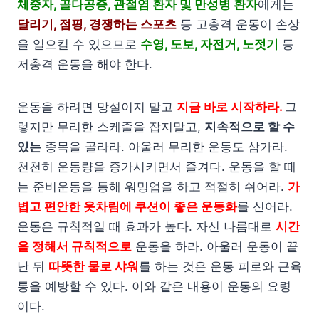
체중자, 골다공증, 관절염 환자 및 만성병 환자
에게는
달리기, 점핑, 경쟁하는 스포츠
등 고충격 운동이 손상
을 일으킬 수 있으므로
수영, 도보, 자전거, 노젓기
등
저충격 운동을 해야 한다.
운동을 하려면 망설이지 말고
지금 바로 시작하라.
그
렇지만 무리한 스케줄을 잡지말고,
지속적으로 할 수
있는
종목을 골라라. 아울러 무리한 운동도 삼가라.
천천히 운동량을 증가시키면서 즐겨다. 운동을 할 때
는 준비운동을 통해 워밍업을 하고 적절히 쉬어라.
가
볍고 편안한 옷차림에 쿠션이 좋은 운동화
를 신어라.
운동은 규칙적일 때 효과가 높다. 자신 나름대로
시간
을 정해서 규칙적으로
운동을 하라. 아울러 운동이 끝
난 뒤
따뜻한 물로 샤워
를 하는 것은 운동 피로와 근육
통을 예방할 수 있다. 이와 같은 내용이 운동의 요령
이다.