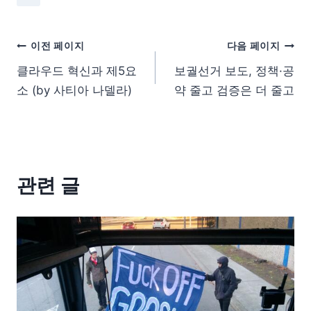
이전 페이지
다음 페이지
클라우드 혁신과 제5요
보궐선거 보도, 정책·공
소 (by 사티아 나델라)
약 줄고 검증은 더 줄고
관련 글