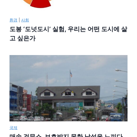
환경
|
사회
도봉 ‘도넛도시’ 실험, 우리는 어떤 도시에 살
고 싶은가
국제
매솟 검문소, 보호받지 못한 낯섦을 느끼다