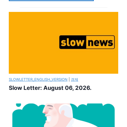
SLOWLETTER_ENGLISH_VERSION
|
경제
Slow Letter: August 06, 2026.