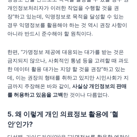
개인정보처리자가 이러한 작업을 수행할 것을 권
장”하고 있는데, 익명정보로 목적을 달성할 수 있는
경우 익명정보를 활용해야 하는 것 역시 권장 사항이
아니라 반드시 준수해야 할 원칙이다.
한편, “가명정보 제공에 대응되는 대가를 받는 것은
금지되지 않으나, 사회적인 통념 등을 고려할 때 과도
한 데이터 활용 대가는 지양 할 것을 권장”하고 있는
데, 이는 권장의 형태를 취하고 있지만 시민사회가 지
금까지 주장해온 바와 같이,
사실상 개인정보의 판매
를 허용하고 있음을 고백
한 것이나 다름없다.
5. 왜 이렇게 개인 의료정보 활용에 ‘혈
안’인가?
다섯째, 가이드라인(안)은 “가명정보를 활용할 예정이