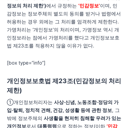
정보의 처리 제한’)
에서 규정하는
‘민감정보’
이며, 민
감정보는 정보주체의 별도의 동의를 받거나 법령에서
허용하는 경우 외에는 그 처리를 엄격하게 제한한다.
가명처리는 ‘개인정보’의 처리이며, 가명정보 역시 개
인정보라는 점에서 가명처리를 했다고 개인정보보호
법 제23조를 적용하지 않을 이유가 없다.
[box type=”info”]
개인정보보호법 제23조(민감정보의 처리
제한)
①개인정보처리자는
사상·신념, 노동조합·정당의 가
입·탈퇴, 정치적 견해, 건강, 성생활 등에 관한 정보
, 그
밖에 정보주체의
사생활을 현저히 침해할 우려가 있는
개인정보
로서
대통령령
으로 정하는 정보(이하
‘민감