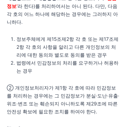
정보’
라 한다)를 처리하여서는 아니 된다. 다만, 다음
각 호의 어느 하나에 해당하는 경우에는 그러하지 아
니하다.
정보주체에게 제15조제2항 각 호 또는 제17조제
2항 각 호의 사항을 알리고 다른 개인정보의 처
리에 대한 동의와 별도로 동의를 받은 경우
법령에서 민감정보의 처리를 요구하거나 허용하
는 경우
② 개인정보처리자가 제1항 각 호에 따라 민감정보
를 처리하는 경우에는 그 민감정보가 분실·도난·유출·
위조·변조 또는 훼손되지 아니하도록 제29조에 따른
안전성 확보에 필요한 조치를 하여야 한다.