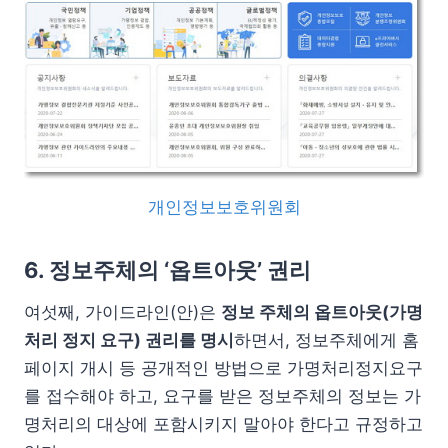
개인정보보호위원회
6. 정보주체의 ‘옵트아웃’ 권리
여섯째, 가이드라인(안)은
정보 주체의 옵트아웃(가명
처리 정지 요구) 권리를 명시
하면서, 정보주체에게 홈
페이지 개시 등 공개적인 방법으로 가명처리정지요구
를 접수해야 하고, 요구를 받은 정보주체의 정보는 가
명처리의 대상에 포함시키지 말아야 한다고 규정하고