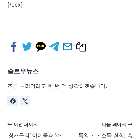
[/box]
슬로우뉴스
조금 느리더라도 한 번 더 생각하겠습니다.
이전 페이지
다음 페이지
‘청개구리’ 아이들과 ‘카
독일 기본소득 실험, 촉