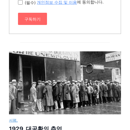
에 동의합니다.
(필수)
개인정보 수집 및 이용
구독하기
서평.
1929, 대공황의 추억