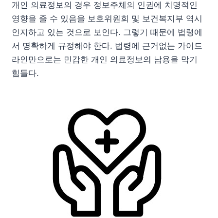
개인 의료정보의 경우 정보주체의 인권에 치명적인
영향을 줄 수 있음을 보호위원회 및 보건복지부 역시
인지하고 있는 것으로 보인다. 그렇기 때문에 법령에
서 명확하게 규정해야 한다. 법령에 근거없는 가이드
라인만으로는 민감한 개인 의료정보의 남용을 막기
힘들다.