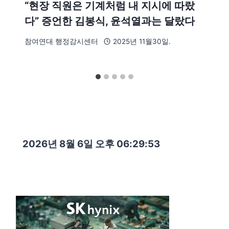
“현장 직원은 기계처럼 내 지시에 따랐
다” 증언한 김봉식, 윤석열과는 달랐다
참여연대 행정감시센터
2025년 11월30일.
2026년 8월 6일 오후 06:29:55