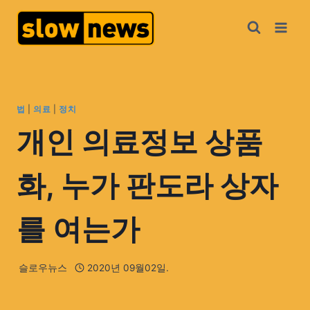
법
|
의료
|
정치
개인 의료정보 상품
화, 누가 판도라 상자
를 여는가
슬로우뉴스
2020년 09월02일.