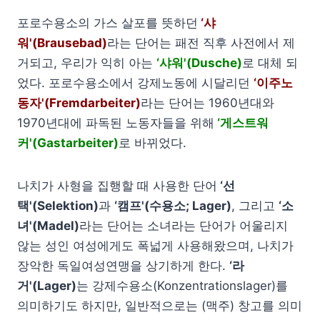
포로수용소의 가스 살포를 뜻하던
‘샤
워'(Brausebad)
라는 단어는 패전 직후 사전에서 제
거되고, 우리가 익히 아는
‘샤워'(Dusche)
로 대체 되
었다. 포로수용소에서 강제노동에 시달리던
‘이주노
동자'(Fremdarbeiter)
라는 단어는 1960년대와
1970년대에 파독된 노동자들을 위해
‘게스트워
커'(Gastarbeiter)
로 바뀌었다.
나치가 사형을 집행할 때 사용한 단어
‘선
택'(Selektion)
과
‘캠프'(수용소; Lager)
, 그리고
‘소
녀'(Madel)
라는 단어는 소녀라는 단어가 어울리지
않는 성인 여성에게도 폭넓게 사용해왔으며, 나치가
장악한 독일여성연맹을 상기하게 한다.
‘라
거'(Lager)
는 강제수용소(Konzentrationslager)를
의미하기도 하지만, 일반적으로는 (맥주) 창고를 의미