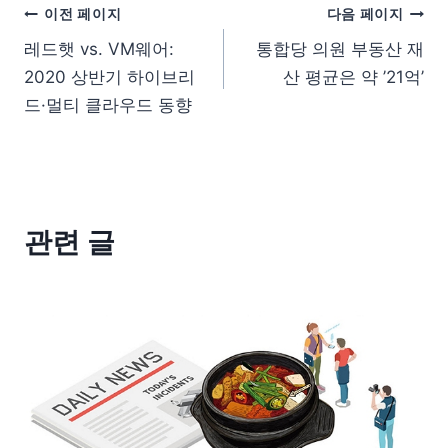
이전 페이지
다음 페이지
레드햇 vs. VM웨어:
통합당 의원 부동산 재
2020 상반기 하이브리
산 평균은 약 ’21억’
드·멀티 클라우드 동향
관련 글