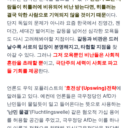
람들이 히틀러에 비유되어 비난 받는다면, 히틀러는
결국 악한 사람으로 기억되지 않을 것이기 때문
이다.
단지 독일의 문제가 아니라 요즘 한국에서 진영간, 젠
더간, 세대간 벌어지는 갈등을 넘어선 심각한 모욕들
도 다시 고려해봐야할 지점이다.
갈등과 비판은 드러
날수록 서로의 입장이 분명해지고, 타협할 지점을
찾
아갈 수 있다. 그러나
그저 모욕뿐인 비난들은 사회적
혼란을 초래할 뿐
이고,
극단주의 세력이 사회로 파고
들 기회를 제공
한다.
언론도 우익 포퓰리스트의
‘호전성'(Upswing)전략
에
말려들고 있다. 예컨데 언론들은 극우정당인 AfD가
난민들이 물밀듯이 밀고 들어온다는 뜻으로 사용하는
‘난민 물결’
(Fluchtlingswelle) 같은 혐오적 가십 용어
를 허용할 공간을 주었고, 극우정당 AfD는 이를 하나
의 이론과 정책으로 채택해 자신(극우정당)을 정당화