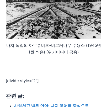
나치 독일의 아우슈비츠-비르케나우 수용소 (1945년
1월 찍음) (위키미디어 공용)
[divide style=”2″]
관련 글:
사형선고 받은 언어: 나치 용어를 중심으로