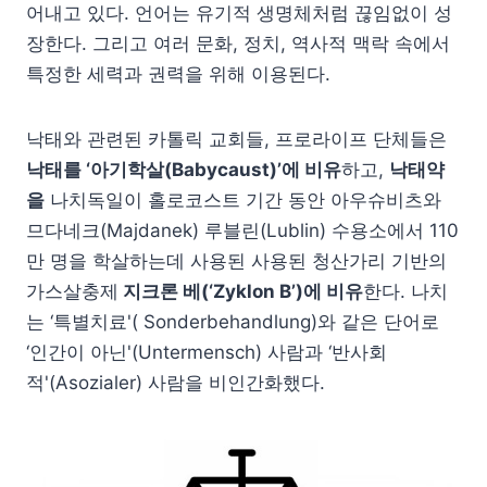
어내고 있다. 언어는 유기적 생명체처럼 끊임없이 성
장한다. 그리고 여러 문화, 정치, 역사적 맥락 속에서
특정한 세력과 권력을 위해 이용된다.
낙태와 관련된 카톨릭 교회들, 프로라이프 단체들은
낙태를 ‘아기학살(Babycaust)’에 비유
하고,
낙태약
을
나치독일이 홀로코스트 기간 동안 아우슈비츠와
므다네크(Majdanek) 루블린(Lublin) 수용소에서 110
만 명을 학살하는데 사용된 사용된 청산가리 기반의
가스살충제
지크론 베(‘Zyklon B’)에 비유
한다. 나치
는 ‘특별치료'( Sonderbehandlung)와 같은 단어로
‘인간이 아닌'(Untermensch) 사람과 ‘반사회
적'(Asozialer) 사람을 비인간화했다.