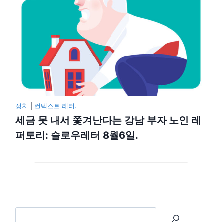
정치
|
컨텍스트 레터.
세금 못 내서 쫓겨난다는 강남 부자 노인 레
퍼토리: 슬로우레터 8월6일.