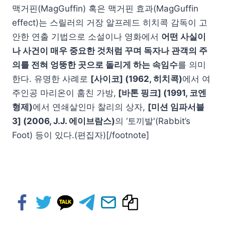
맥거핀(MagGuffin) 혹은 맥거핀 효과(MagGuffin
effect)는 스릴러의 거장 알프레드 히치콕 감독이 고
안한 연출 기법으로 소설이나 영화에서
어떤 사실이
나 사건이 매우 중요한 것처럼 꾸며 독자나 관객의 주
의를 전혀 엉뚱한 곳으로 돌리게 하는 속임수
를 의미
한다. 유명한 사례로
[사이코] (1962, 히치콕)
에서 여
주인공 마리온이 훔친 가방,
[바톤 핑크] (1991, 코엔
형제)
에서 연쇄살인마 찰리의 상자,
[미션 임파서블
3] (2006, J.J. 에이브람스)
의 ‘토끼발'(Rabbit’s
Foot) 등이 있다.(편집자)[/footnote]