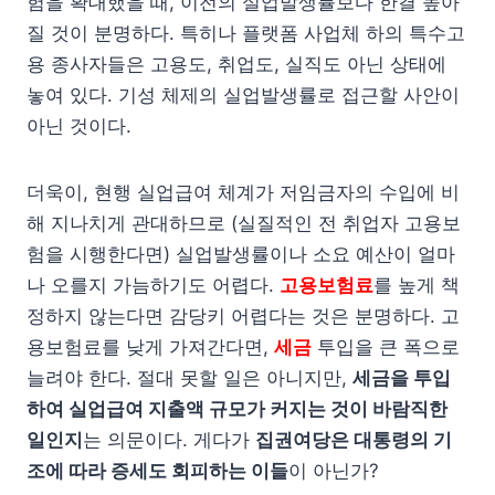
험을 확대했을 때, 이전의 실업발생률보다 한결 높아
질 것이 분명하다. 특히나 플랫폼 사업체 하의 특수고
용 종사자들은 고용도, 취업도, 실직도 아닌 상태에
놓여 있다. 기성 체제의 실업발생률로 접근할 사안이
아닌 것이다.
더욱이, 현행 실업급여 체계가 저임금자의 수입에 비
해 지나치게 관대하므로 (실질적인 전 취업자 고용보
험을 시행한다면) 실업발생률이나 소요 예산이 얼마
나 오를지 가늠하기도 어렵다.
고용보험료
를 높게 책
정하지 않는다면 감당키 어렵다는 것은 분명하다. 고
용보험료를 낮게 가져간다면,
세금
투입을 큰 폭으로
늘려야 한다. 절대 못할 일은 아니지만,
세금을 투입
하여 실업급여 지출액 규모가 커지는 것이 바람직한
일인지
는 의문이다. 게다가
집권여당은 대통령의 기
조에 따라 증세도 회피하는 이들
이 아닌가?