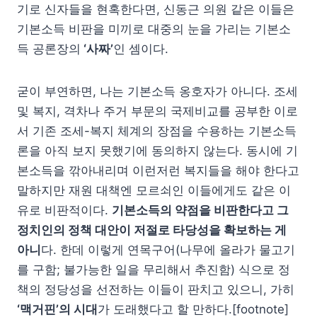
기로 신자들을 현혹한다면, 신동근 의원 같은 이들은
기본소득 비판을 미끼로 대중의 눈을 가리는 기본소
득 공론장의
‘사짜’
인 셈이다.
굳이 부연하면, 나는 기본소득 옹호자가 아니다. 조세
및 복지, 격차나 주거 부문의 국제비교를 공부한 이로
서 기존 조세-복지 체계의 장점을 수용하는 기본소득
론을 아직 보지 못했기에 동의하지 않는다. 동시에 기
본소득을 깎아내리며 이런저런 복지들을 해야 한다고
말하지만 재원 대책엔 모르쇠인 이들에게도 같은 이
유로 비판적이다.
기본소득의 약점을 비판한다고 그
정치인의 정책 대안이 저절로 타당성을 확보하는 게
아니
다. 한데 이렇게 연목구어(나무에 올라가 물고기
를 구함; 불가능한 일을 무리해서 추진함) 식으로 정
책의 정당성을 선전하는 이들이 판치고 있으니, 가히
‘맥거핀’의 시대
가 도래했다고 할 만하다.[footnote]