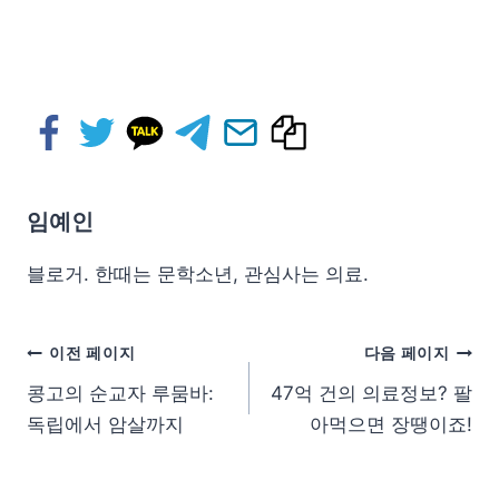
임예인
블로거. 한때는 문학소년, 관심사는 의료.
이전 페이지
다음 페이지
콩고의 순교자 루뭄바:
47억 건의 의료정보? 팔
독립에서 암살까지
아먹으면 장땡이죠!