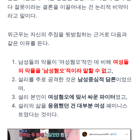
다 잘못이라는 결론을 이끌어내는 건 논리적 비약이
라고 말이다.
위근우는 자신의 주장을 뒷받침하는 근거로 다음과
같은 이유를 든다.
남성들의 악플이 ‘여성혐오’적인 데 비해
여성들
의 악플을 ‘남성혐오’적이라 말할 수 없
고,
설리를 주로 공격한 것은
남성중심적 담론
이었으
며,
설리 본인이
여성혐오에 맞서 싸운 파이터
였고,
설리의 삶을
응원했던 건 대부분 여성
페미니스
트였다는 것이다.