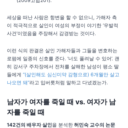
(2009고합201).
세상을 떠난 사람은 항변을 할 수 없으니, 가해자 측
이 적극적으로 살인이 여성의 부정이 야기한 ‘우발적
사건’이였음을 주장해서 감경받는 것이다.
이런 식의 판결은 살인 가해자들과 그들을 변호하는
로펌에 일종의 신호를 준다. ‘너도 풀려날 수 있어’. 괜
히 강서구 주차장에서 전처를 살해한 남성이 평소 딸
들에게
“(살인해도 심신미약 감형으로) 6개월만 살고
나오면 돼”
라고 입버릇처럼 말하고 다녔겠는가.
남자가 여자를 죽일 때 vs. 여자가 남
자를 죽일 때
142건의 배우자 살인
을 분석한
허민숙 교수의 논문