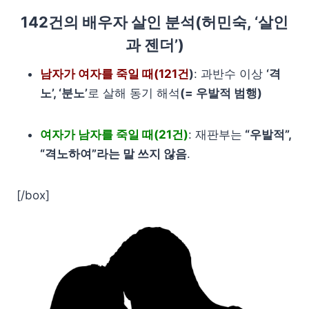
142건의 배우자 살인 분석(허민숙,
‘살인
과 젠더’
)
남자가 여자를 죽일 때(121건
)
: 과반수 이상
‘격
노’, ‘분노’
로 살해 동기 해석
(= 우발적 범행)
여자가 남자를 죽일 때(21건)
: 재판부는
“우발적”,
“격노하여”라는 말 쓰지 않음
.
[/box]