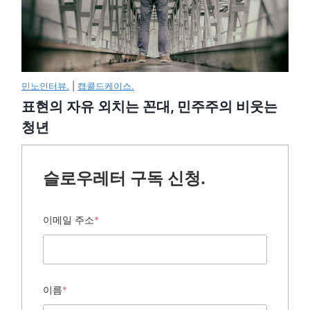
민노인터뷰.
|
캡콜드케이스.
표현의 자유 외치는 꼰대, 민주주의 비웃는
청년
슬로우레터 구독 신청.
이메일 주소
*
이름
*