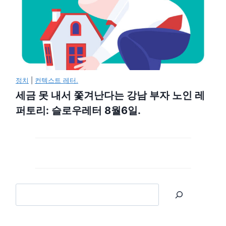
정치
|
컨텍스트 레터.
세금 못 내서 쫓겨난다는 강남 부자 노인 레
퍼토리: 슬로우레터 8월6일.