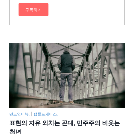
구독하기
민노인터뷰.
|
캡콜드케이스.
표현의 자유 외치는 꼰대, 민주주의 비웃는
청년