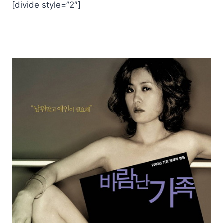
[divide style=”2″]