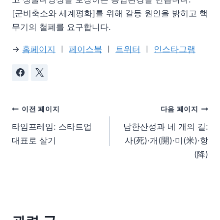
[군비축소와 세계평화]를 위해 갈등 원인을 밝히고 핵
무기의 철폐를 요구합니다.
→
홈페이지
ㅣ
페이스북
ㅣ
트위터
ㅣ
인스타그램
이전 페이지
다음 페이지
타임프레임: 스타트업
남한산성과 네 개의 길:
대표로 살기
사(死)·개(開)·미(米)·항
(降)