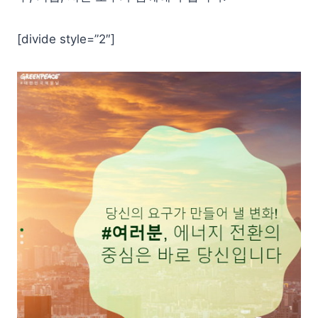
[divide style=”2″]