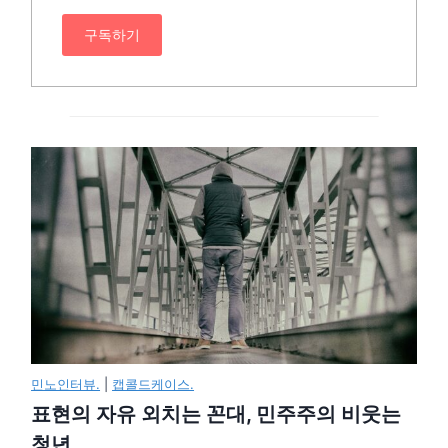
구독하기
민노인터뷰.
|
캡콜드케이스.
표현의 자유 외치는 꼰대, 민주주의 비웃는
청년