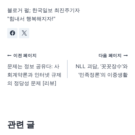
블로거 펄; 한국일보 최진주기자
"힘내서 행복해지자!"
이전 페이지
다음 페이지
문제는 정보 공유다: 사
NLL 괴담, ‘꼿꼿장수’와
회계약론과 인터넷 규제
‘민족정론’의 이중생활
의 정당성 문제 [리뷰]
관련 글