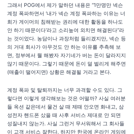
그래서 POG에서 제가 말하던 내용은 “1만명만 넥슨
계정 폭파하면서 ‘내가 넥슨 계정 폭파하는 이유는 너
희가 게이머의 침해받는 권리에 대한 활동을 하나도
안 하기 때문이다’라고 소리높여 외치면 해결된다”라
는 것이었다. 농담이나 과장처럼 들리겠지만, 넥슨 등
의 거대 회사가 아무것도 안 하는 이유를 추측해 보
면, 정부에서 뭘 해봤자 자기네가 버는 돈이 달라지지
않기 때문이다. 그렇기 때문에 돈이 덜 벌리게 해주면
(매출이 떨어지면) 상황은 해결될 거라고 본다.
계정 폭파 및 탈퇴까지는 너무 과격할 수도 있다. 그
렇다면 이렇게 생각해보는 것은 어떨까? 사실 여러분
들 옥션 같은데서 물건 살 때 제때 안오면 화내고, 삼
성전자 핸드폰 샀을 때 사후 서비스 제대로 안 되면
성질내지 않는가. 사실 그런거 무서워해서 그 회사들
이 고객 서비스 잘한다. 하지만 한국에 온라인 게임에