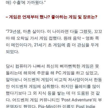
매) 수출’에 가까웠다.”
– 게임은 언제부터 했나? 좋아하는 게임 및 장르는?
“73년생, 마흔 살이다. 이 나이라면 다들 그랬듯, 꼬꼬
마 때 오락실 가서 게임 접했다. 원래 음악 – 영화 쪽
이 메인이다가, 21세기 초 게임에 좀 더 관심을 두게
되었다.
당시 컴퓨터가 나빠서 최신의 삐까뻔쩍한 게임은 못
돌리는데 해외에 주문을 해 PC 게임을 하고 싶었고,
알아보니 어드벤처 게임이 비교적 저사양이어서 한동
안 어드벤처 게임에 심취했다. 하지만 플레이를 많이
했다기보다 그 외 지식 등을 쌓는 데 더 도움된 것 같
다. 어드벤처 게임 커뮤니티인 ‘Post Adventure’의 부
운영자도 했었다. Pig-Min이란 이름도 Post Indie