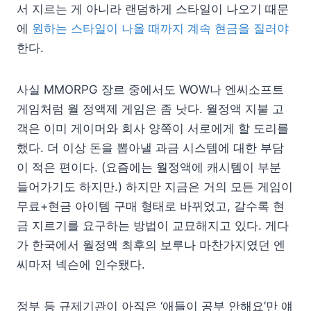
서 지르는 게 아니라 랜덤하게 스타일이 나오기 때문
에
원하는 스타일이 나올 때까지 계속 현금을 질러야
한다.
사실 MMORPG 장르 중에서도 WOW나 엔씨소프트
게임처럼 월 정액제 게임은 좀 낫다. 월정액 지불 고
객은 이미 게이머와 회사 양쪽이 서로에게 할 도리를
했다. 더 이상 돈을 뽑아낼 과금 시스템에 대한 부담
이 적은 편이다. (요즘에는 월정액에 캐시템이 부분
들어가기도 하지만.) 하지만 지금은 거의 모든 게임이
무료+현금 아이템 구매 형태로 바뀌었고, 갈수록 현
금 지르기를 요구하는 방법이 교묘해지고 있다. 게다
가 한국에서 월정액 최후의 보루나 마찬가지였던 엔
씨마저 넥슨에 인수됐다.
정부 등 규제기관이 아직은 ‘애들이 공부 안해요’만 얘