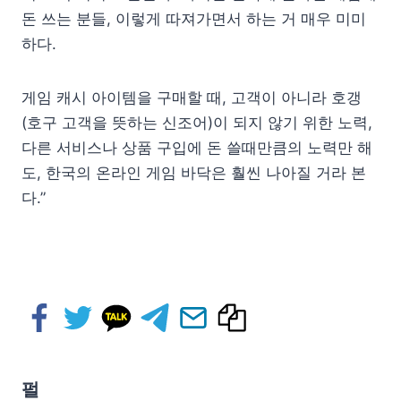
돈 쓰는 분들, 이렇게 따져가면서 하는 거 매우 미미
하다.
게임 캐시 아이템을 구매할 때, 고객이 아니라 호갱
(호구 고객을 뜻하는 신조어)이 되지 않기 위한 노력,
다른 서비스나 상품 구입에 돈 쓸때만큼의 노력만 해
도, 한국의 온라인 게임 바닥은 훨씬 나아질 거라 본
다.”
펄