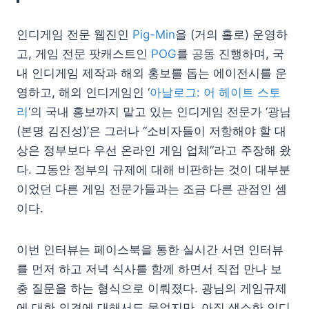
인디게임 전문 웹진인
Pig-Min
을 (거의 홀로) 운영하
고, 게임 전문 팟캐스트인
POG
를 공동 진행하며, 국
내 인디게임 제작과 해외 홍보를 돕는 에이전시를 운
영하고, 해외 인디게임인 ‘
아날로그: 어 헤이트 스토
리
‘의 국내 홍보까지 맡고 있는 인디게임 전문가 ‘광님
(본명 김진성)’은 그러나 “소비자들이 저항해야 할 대
상은 정부보다 우선 온라인 게임 업체”라고 주장해 왔
다. 그동안 정부의 규제에 대해 비판하는 것이 대부분
이었던 다른 게임 전문가들과는 조금 다른 관점인 셈
이다.
이번 인터뷰는 페이스북을 통한 실시간 서면 인터뷰
를 먼저 하고 저녁 식사를 함께 하면서 직접 만나 보
충 질문을 하는 형식으로 이뤄졌다. 광님의 게임규제
에 대한 의견에 대해서도 물었지만, 아직 생소한 인디