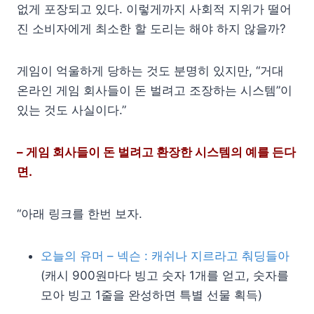
없게 포장되고 있다. 이렇게까지 사회적 지위가 떨어
진 소비자에게 최소한 할 도리는 해야 하지 않을까?
게임이 억울하게 당하는 것도 분명히 있지만, “거대
온라인 게임 회사들이 돈 벌려고 조장하는 시스템”이
있는 것도 사실이다.”
– 게임 회사들이 돈 벌려고 환장한 시스템의 예를 든다
면.
“아래 링크를 한번 보자.
오늘의 유머 – 넥슨 : 캐쉬나 지르라고 춰딩들아
(캐시 900원마다 빙고 숫자 1개를 얻고, 숫자를
모아 빙고 1줄을 완성하면 특별 선물 획득)