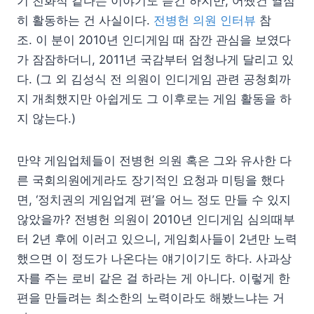
기 친화적 같다는 이야기도 듣긴 하지만, 어쨌건 열심
히 활동하는 건 사실이다.
전병헌 의원 인터뷰
참
조. 이 분이 2010년 인디게임 때 잠깐 관심을 보였다
가 잠잠하더니, 2011년 국감부터 엄청나게 달리고 있
다. (그 외 김성식 전 의원이 인디게임 관련 공청회까
지 개최했지만 아쉽게도 그 이후로는 게임 활동을 하
지 않는다.)
만약 게임업체들이 전병헌 의원 혹은 그와 유사한 다
른 국회의원에게라도 장기적인 요청과 미팅을 했다
면, ‘정치권의 게임업계 편’을 어느 정도 만들 수 있지
않았을까? 전병헌 의원이 2010년 인디게임 심의때부
터 2년 후에 이러고 있으니, 게임회사들이 2년만 노력
했으면 이 정도가 나온다는 얘기이기도 하다. 사과상
자를 주는 로비 같은 걸 하라는 게 아니다. 이렇게 한
편을 만들려는 최소한의 노력이라도 해봤느냐는 거