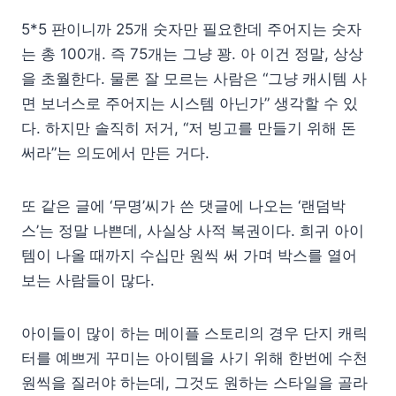
5*5 판이니까 25개 숫자만 필요한데 주어지는 숫자
는 총 100개. 즉 75개는 그냥 꽝. 아 이건 정말, 상상
을 초월한다. 물론 잘 모르는 사람은 “그냥 캐시템 사
면 보너스로 주어지는 시스템 아닌가” 생각할 수 있
다. 하지만 솔직히 저거, “저 빙고를 만들기 위해 돈
써라”는 의도에서 만든 거다.
또 같은 글에 ‘무명’씨가 쓴 댓글에 나오는 ‘랜덤박
스’는 정말 나쁜데, 사실상 사적 복권이다. 희귀 아이
템이 나올 때까지 수십만 원씩 써 가며 박스를 열어
보는 사람들이 많다.
아이들이 많이 하는 메이플 스토리의 경우 단지 캐릭
터를 예쁘게 꾸미는 아이템을 사기 위해 한번에 수천
원씩을 질러야 하는데, 그것도 원하는 스타일을 골라