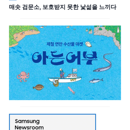
매솟 검문소, 보호받지 못한 낯섦을 느끼다