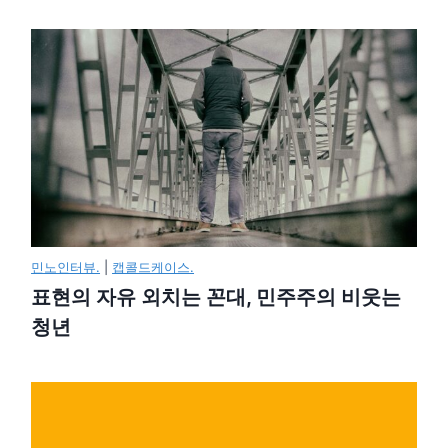
민노인터뷰.
|
캡콜드케이스.
표현의 자유 외치는 꼰대, 민주주의 비웃는
청년